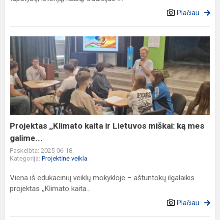
Plačiau
Projektas
,,Klimato
kaita
ir
Lietuvos
miškai:
ką
mes
Projektas ,,Klimato kaita ir Lietuvos miškai: ką mes
galime...
galime...
Paskelbta: 2025-06-18
Kategorija:
Projektinė veikla
Viena iš edukacinių veiklų mokykloje – aštuntokų ilgalaikis
projektas ,,Klimato kaita...
Plačiau