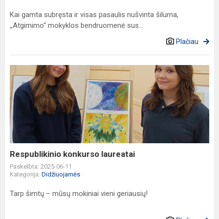
Kai gamta subręsta ir visas pasaulis nušvinta šiluma,
,,Atgimimo“ mokyklos bendruomenė sus...
Plačiau
Respublikinio
konkurso
laureatai
Respublikinio konkurso laureatai
Paskelbta: 2025-06-11
Kategorija:
Didžiuojamės
Tarp šimtų – mūsų mokiniai vieni geriausių!