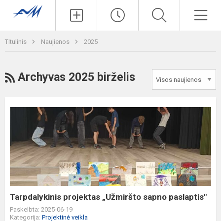
Paieška
Men
Titulinis
Naujienos
2025
RSS
Archyvas 2025 birželis
Tarpdalykinis
projektas
„Užmiršto
sapno
paslaptis"
Tarpdalykinis projektas „Užmiršto sapno paslaptis"
Paskelbta: 2025-06-19
Kategorija:
Projektinė veikla