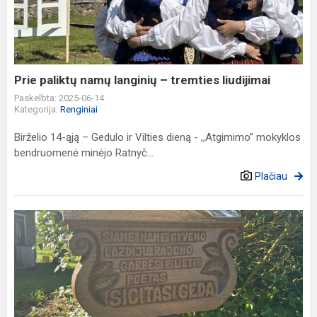
langinių
–
tremties
liudijimai
Prie paliktų namų langinių – tremties liudijimai
Paskelbta: 2025-06-14
Kategorija:
Renginiai
Birželio 14-ąją – Gedulo ir Vilties dieną - ,,Atgimimo” mokyklos
bendruomenė minėjo Ratnyč...
Plačiau
Kultūrinio
ugdymo
programa