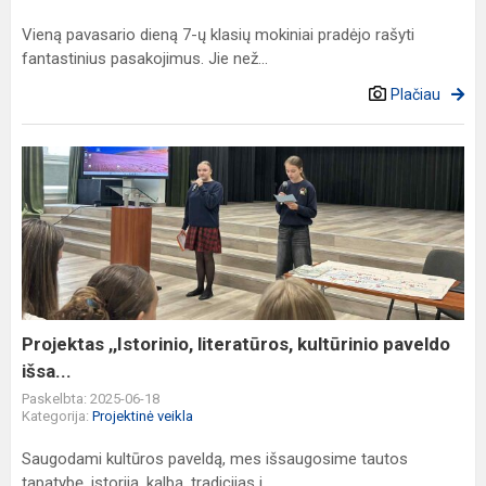
Vieną pavasario dieną 7-ų klasių mokiniai pradėjo rašyti
fantastinius pasakojimus. Jie než...
Plačiau
Projektas
,,Istorinio,
literatūros,
kultūrinio
paveldo
išsa...
Projektas ,,Istorinio, literatūros, kultūrinio paveldo
išsa...
Paskelbta: 2025-06-18
Kategorija:
Projektinė veikla
Saugodami kultūros paveldą, mes išsaugosime tautos
tapatybę, istoriją, kalbą, tradicijas i...