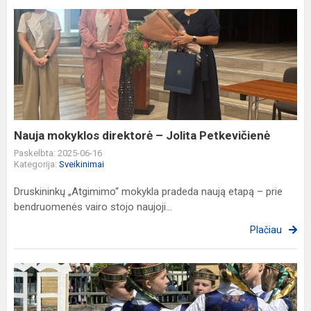
Nauja
mokyklos
direktorė
–
Jolita
Petkevičienė
Nauja mokyklos direktorė – Jolita Petkevičienė
Paskelbta: 2025-06-16
Kategorija:
Sveikinimai
Druskininkų „Atgimimo“ mokykla pradeda naują etapą – prie
bendruomenės vairo stojo naujoji...
Plačiau
Prie
paliktų
namų