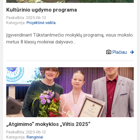
Kultūrinio ugdymo programa
Paskelbta: 2025-06-13
Kategorija:
Projektinė veikla
Įgyvendinant Tūkstantmečio mokyklų programą, visus mokslo
metus 8 klasių mokiniai dalyvavo...
Plačiau
„Atgimimo“
mokyklos
„Viltis
2025“
„Atgimimo“ mokyklos „Viltis 2025“
Paskelbta: 2025-06-12
Kategorija:
Renginiai