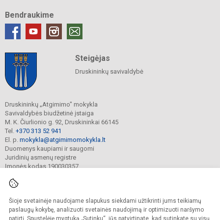
Bendraukime
Steigėjas
Druskininkų savivaldybė
Druskininkų „Atgimimo" mokykla
Savivaldybės biudžetinė įstaiga
M. K. Čiurlionio g. 92, Druskininkai 66145
Tel.
+370 313 52 941
El. p.
mokykla@atgimimomokykla.lt
Duomenys kaupiami ir saugomi
Juridinių asmenų registre
Įmonės kodas 190030357
Šioje svetainėje naudojame slapukus siekdami užtikrinti jums teikiamų
© 2026. Druskininkų Atgimimo mokykla. Visos teisės saugomos.
Kopijuoti turinį be raštiško įstaigos administracijos sutikimo griežtai draudžiama.
paslaugų kokybę, analizuoti svetainės naudojimą ir optimizuoti naršymo
patirtį. Spustelėję mygtuką „Sutinku“, jūs patvirtinate, kad sutinkate su visų