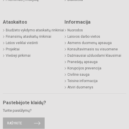
Ataskaitos
Informacija
Biudžeto vykdymo ataskaitų rinkiniai
Nuorodos
Finansinių ataskaitų rinkiniai
Laisvos darbo vietos
Lėšos veiklai viešinti
Asmens duomenų apsauga
Projektai
Konsultavimasis su visuomene
Viešieji pirkimai
Dažniausiai užduodami klausimai
Pranešėjų apsauga
Korupcijos prevencija
Civilinė sauga
Teisinė informacija
Atviri duomenys
Pastebėjote klaidų?
Turite pasiūlymų?
RAŠYKITE