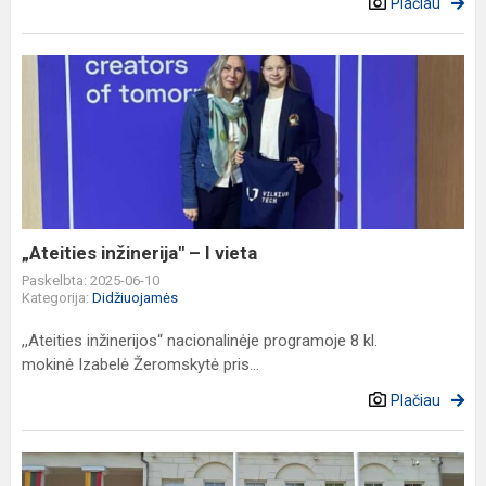
Plačiau
„Ateities
inžinerija"
–
I
vieta
„Ateities inžinerija" – I vieta
Paskelbta: 2025-06-10
Kategorija:
Didžiuojamės
,,Ateities inžinerijos“ nacionalinėje programoje 8 kl.
mokinė Izabelė Žeromskytė pris...
Plačiau
Žaliųjų