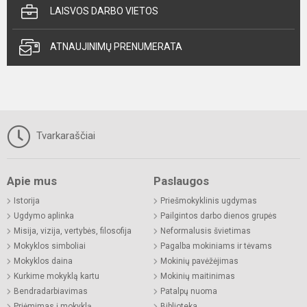
LAISVOS DARBO VIETOS
ATNAUJINIMŲ PRENUMERATA
Tvarkaraščiai
Apie mus
Paslaugos
Istorija
Priešmokyklinis ugdymas
Ugdymo aplinka
Pailgintos darbo dienos grupės
Misija, vizija, vertybės, filosofija
Neformalusis švietimas
Mokyklos simboliai
Pagalba mokiniams ir tėvams
Mokyklos daina
Mokinių pavėžėjimas
Kurkime mokyklą kartu
Mokinių maitinimas
Bendradarbiavimas
Patalpų nuoma
Priėmimas į mokyklą
Biblioteka