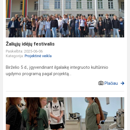
idėjų
festivalis
Žaliųjų idėjų festivalis
Paskelbta: 2025-06-06
Kategorija:
Projektinė veikla
Birželio 5 d., įgyvendinant ilgalaikę integruoto kultūrinio
ugdymo programą pagal projektą...
Plačiau
Kas
dirba
Druskininkų
ligoninėje?