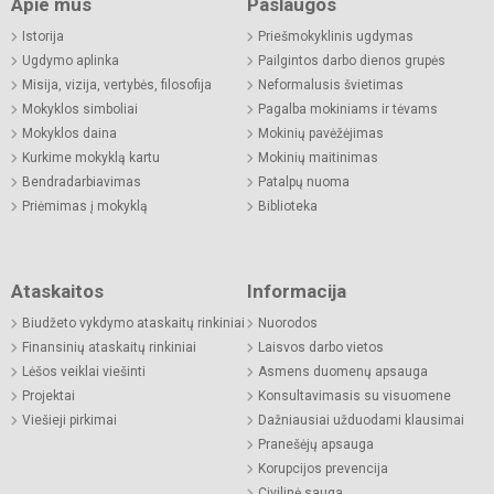
Apie mus
Paslaugos
Istorija
Priešmokyklinis ugdymas
Ugdymo aplinka
Pailgintos darbo dienos grupės
Misija, vizija, vertybės, filosofija
Neformalusis švietimas
Mokyklos simboliai
Pagalba mokiniams ir tėvams
Mokyklos daina
Mokinių pavėžėjimas
Kurkime mokyklą kartu
Mokinių maitinimas
Bendradarbiavimas
Patalpų nuoma
Priėmimas į mokyklą
Biblioteka
Ataskaitos
Informacija
Biudžeto vykdymo ataskaitų rinkiniai
Nuorodos
Finansinių ataskaitų rinkiniai
Laisvos darbo vietos
Lėšos veiklai viešinti
Asmens duomenų apsauga
Projektai
Konsultavimasis su visuomene
Viešieji pirkimai
Dažniausiai užduodami klausimai
Pranešėjų apsauga
Korupcijos prevencija
Civilinė sauga