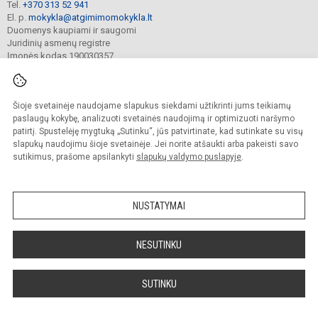
Tel.
+370 313 52 941
El. p.
mokykla@atgimimomokykla.lt
Duomenys kaupiami ir saugomi
Juridinių asmenų registre
Įmonės kodas 190030357
Šioje svetainėje naudojame slapukus siekdami užtikrinti jums teikiamų
© 2026. Druskininkų Atgimimo mokykla. Visos teisės saugomos.
Kopijuoti turinį be raštiško įstaigos administracijos sutikimo griežtai draudžiama.
paslaugų kokybę, analizuoti svetainės naudojimą ir optimizuoti naršymo
patirtį. Spustelėję mygtuką „Sutinku“, jūs patvirtinate, kad sutinkate su visų
Prieinamumo paraiška
Slapukų valdymas
slapukų naudojimu šioje svetainėje. Jei norite atšaukti arba pakeisti savo
sutikimus, prašome apsilankyti
slapukų valdymo puslapyje
.
Sumanus būdas atnaujinti
mokyklos interneto
svetainę
NUSTATYMAI
NESUTINKU
SUTINKU