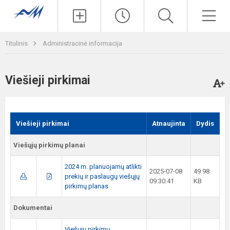
Paieška
Men
Titulinis
Administracinė informacija
Viešieji pirkimai
Viešieji pirkimai
Atnaujinta
Dydis
Viešųjų pirkimų planai
2024 m. planuojamų atlikti
2025-07-08
49.98
prekių ir paslaugų viešųjų
09:30:41
KB
pirkimų planas
Dokumentai
Viešųjų pirkimų