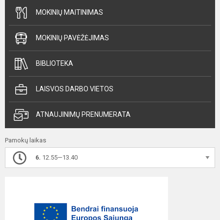
MOKINIŲ MAITINIMAS
MOKINIŲ PAVĖŽĖJIMAS
BIBLIOTEKA
LAISVOS DARBO VIETOS
ATNAUJINIMŲ PRENUMERATA
Pamokų laikas
6.
12.55—13.40