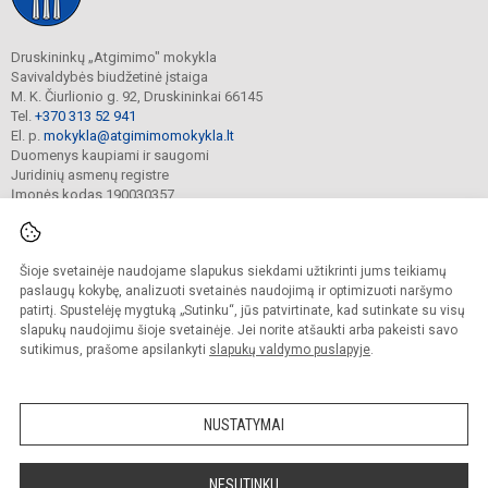
Druskininkų „Atgimimo" mokykla
Savivaldybės biudžetinė įstaiga
M. K. Čiurlionio g. 92, Druskininkai 66145
Tel.
+370 313 52 941
El. p.
mokykla@atgimimomokykla.lt
Duomenys kaupiami ir saugomi
Juridinių asmenų registre
Įmonės kodas 190030357
Šioje svetainėje naudojame slapukus siekdami užtikrinti jums teikiamų
© 2026. Druskininkų Atgimimo mokykla. Visos teisės saugomos.
Kopijuoti turinį be raštiško įstaigos administracijos sutikimo griežtai draudžiama.
paslaugų kokybę, analizuoti svetainės naudojimą ir optimizuoti naršymo
patirtį. Spustelėję mygtuką „Sutinku“, jūs patvirtinate, kad sutinkate su visų
Prieinamumo paraiška
Slapukų valdymas
slapukų naudojimu šioje svetainėje. Jei norite atšaukti arba pakeisti savo
sutikimus, prašome apsilankyti
slapukų valdymo puslapyje
.
Sumanus būdas atnaujinti
mokyklos interneto
svetainę
NUSTATYMAI
NESUTINKU