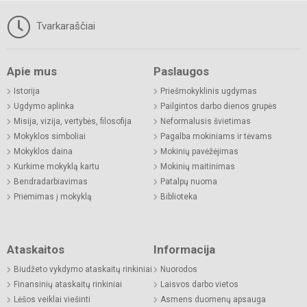
Tvarkaraščiai
Apie mus
Paslaugos
Istorija
Priešmokyklinis ugdymas
Ugdymo aplinka
Pailgintos darbo dienos grupės
Misija, vizija, vertybės, filosofija
Neformalusis švietimas
Mokyklos simboliai
Pagalba mokiniams ir tėvams
Mokyklos daina
Mokinių pavėžėjimas
Kurkime mokyklą kartu
Mokinių maitinimas
Bendradarbiavimas
Patalpų nuoma
Priėmimas į mokyklą
Biblioteka
Ataskaitos
Informacija
Biudžeto vykdymo ataskaitų rinkiniai
Nuorodos
Finansinių ataskaitų rinkiniai
Laisvos darbo vietos
Lėšos veiklai viešinti
Asmens duomenų apsauga