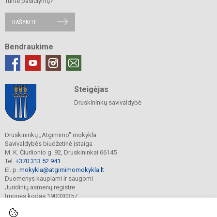
Turite pasiūlymų?
RAŠYKITE
Bendraukime
Steigėjas
Druskininkų savivaldybė
Druskininkų „Atgimimo" mokykla
Savivaldybės biudžetinė įstaiga
M. K. Čiurlionio g. 92, Druskininkai 66145
Tel.
+370 313 52 941
El. p.
mokykla@atgimimomokykla.lt
Duomenys kaupiami ir saugomi
Juridinių asmenų registre
Įmonės kodas 190030357