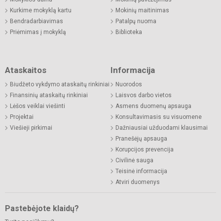
Kurkime mokyklą kartu
Mokinių maitinimas
Bendradarbiavimas
Patalpų nuoma
Priėmimas į mokyklą
Biblioteka
Ataskaitos
Informacija
Biudžeto vykdymo ataskaitų rinkiniai
Nuorodos
Finansinių ataskaitų rinkiniai
Laisvos darbo vietos
Lėšos veiklai viešinti
Asmens duomenų apsauga
Projektai
Konsultavimasis su visuomene
Viešieji pirkimai
Dažniausiai užduodami klausimai
Pranešėjų apsauga
Korupcijos prevencija
Civilinė sauga
Teisinė informacija
Atviri duomenys
Pastebėjote klaidų?