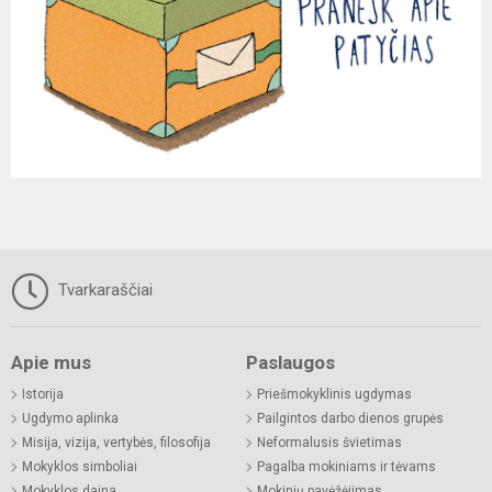
Tvarkaraščiai
Apie mus
Paslaugos
Istorija
Priešmokyklinis ugdymas
Ugdymo aplinka
Pailgintos darbo dienos grupės
Misija, vizija, vertybės, filosofija
Neformalusis švietimas
Mokyklos simboliai
Pagalba mokiniams ir tėvams
Mokyklos daina
Mokinių pavėžėjimas