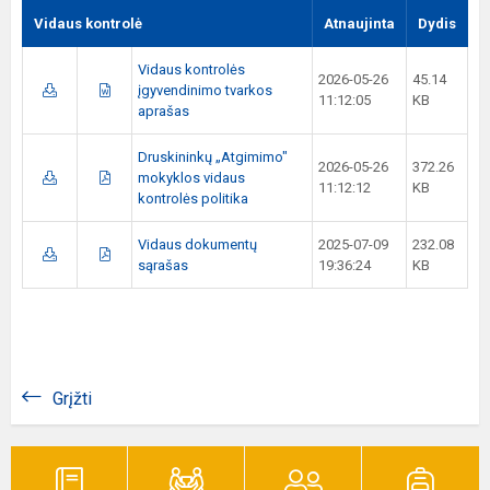
Vidaus kontrolė
Atnaujinta
Dydis
Vidaus kontrolės
2026-05-26
45.14
įgyvendinimo tvarkos
11:12:05
KB
aprašas
Druskininkų „Atgimimo"
2026-05-26
372.26
mokyklos vidaus
11:12:12
KB
kontrolės politika
Vidaus dokumentų
2025-07-09
232.08
sąrašas
19:36:24
KB
Grįžti