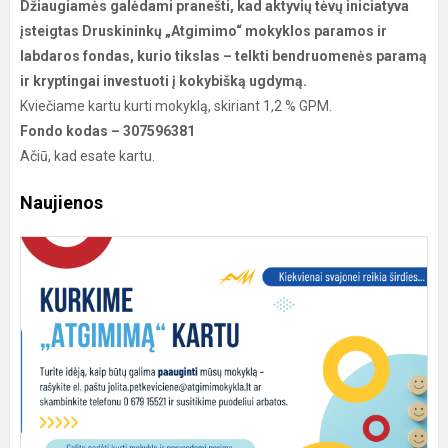
Džiaugiamės galėdami pranešti, kad aktyvių tėvų iniciatyva
įsteigtas Druskininkų „Atgimimo“ mokyklos paramos ir
labdaros fondas, kurio tikslas – telkti bendruomenės paramą
ir kryptingai investuoti į kokybišką ugdymą.
Kviečiame kartu kurti mokyklą, skiriant 1,2 % GPM.
Fondo kodas – 307596381
Ačiū, kad esate kartu.
Naujienos