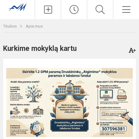
Paieška
Men
Titulinis
Apie mus
Kurkime mokyklą kartu