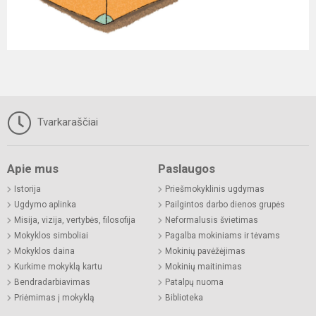
Tvarkaraščiai
Apie mus
Paslaugos
Istorija
Priešmokyklinis ugdymas
Ugdymo aplinka
Pailgintos darbo dienos grupės
Misija, vizija, vertybės, filosofija
Neformalusis švietimas
Mokyklos simboliai
Pagalba mokiniams ir tėvams
Mokyklos daina
Mokinių pavėžėjimas
Kurkime mokyklą kartu
Mokinių maitinimas
Bendradarbiavimas
Patalpų nuoma
Priėmimas į mokyklą
Biblioteka