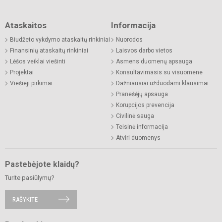
Ataskaitos
Informacija
Biudžeto vykdymo ataskaitų rinkiniai
Nuorodos
Finansinių ataskaitų rinkiniai
Laisvos darbo vietos
Lėšos veiklai viešinti
Asmens duomenų apsauga
Projektai
Konsultavimasis su visuomene
Viešieji pirkimai
Dažniausiai užduodami klausimai
Pranešėjų apsauga
Korupcijos prevencija
Civilinė sauga
Teisinė informacija
Atviri duomenys
Pastebėjote klaidų?
Turite pasiūlymų?
RAŠYKITE