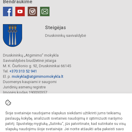
Bendraukime
Steigėjas
Druskininkų savivaldybė
Druskininkų „Atgimimo" mokykla
Savivaldybės biudžetinė įstaiga
M. K. Čiurlionio g. 92, Druskininkai 66145
Tel.
+370 313 52 941
El. p.
mokykla@atgimimomokykla.lt
Duomenys kaupiami ir saugomi
Juridinių asmenų registre
Įmonės kodas 190030357
Šioje svetainėje naudojame slapukus siekdami užtikrinti jums teikiamų
© 2026. Druskininkų Atgimimo mokykla. Visos teisės saugomos.
Kopijuoti turinį be raštiško įstaigos administracijos sutikimo griežtai draudžiama.
paslaugų kokybę, analizuoti svetainės naudojimą ir optimizuoti naršymo
patirtį. Spustelėję mygtuką „Sutinku“, jūs patvirtinate, kad sutinkate su visų
Prieinamumo paraiška
Slapukų valdymas
slapukų naudojimu šioje svetainėje. Jei norite atšaukti arba pakeisti savo