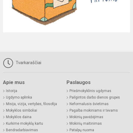
Tvarkaraščiai
Apie mus
Paslaugos
Istorija
Priešmokyklinis ugdymas
Ugdymo aplinka
Pailgintos darbo dienos grupės
Misija, vizija, vertybės, filosofija
Neformalusis švietimas
Mokyklos simboliai
Pagalba mokiniams ir tėvams
Mokyklos daina
Mokinių pavėžėjimas
Kurkime mokyklą kartu
Mokinių maitinimas
Bendradarbiavimas
Patalpų nuoma