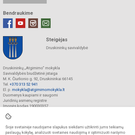
Bendraukime
Steigėjas
Druskininkų savivaldybė
Druskininkų „Atgimimo" mokykla
Savivaldybės biudžetinė įstaiga
M. K. Čiurlionio g. 92, Druskininkai 66145
Tel.
+370 313 52 941
El. p.
mokykla@atgimimomokykla.lt
Duomenys kaupiami ir saugomi
Juridinių asmenų registre
Įmonės kodas 190030357
Šioje svetainėje naudojame slapukus siekdami užtikrinti jums teikiamų
© 2026. Druskininkų Atgimimo mokykla. Visos teisės saugomos.
Kopijuoti turinį be raštiško įstaigos administracijos sutikimo griežtai draudžiama.
paslaugų kokybę, analizuoti svetainės naudojimą ir optimizuoti naršymo