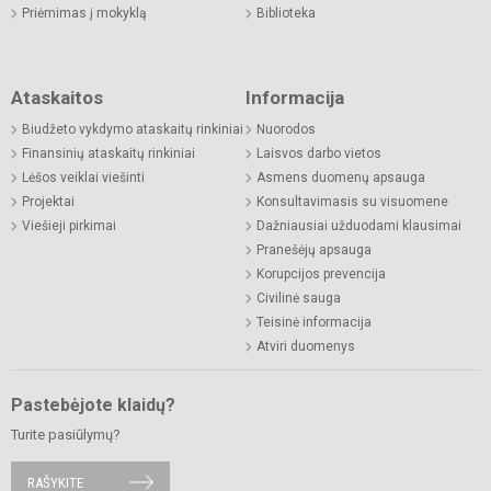
Priėmimas į mokyklą
Biblioteka
Ataskaitos
Informacija
Biudžeto vykdymo ataskaitų rinkiniai
Nuorodos
Finansinių ataskaitų rinkiniai
Laisvos darbo vietos
Lėšos veiklai viešinti
Asmens duomenų apsauga
Projektai
Konsultavimasis su visuomene
Viešieji pirkimai
Dažniausiai užduodami klausimai
Pranešėjų apsauga
Korupcijos prevencija
Civilinė sauga
Teisinė informacija
Atviri duomenys
Pastebėjote klaidų?
Turite pasiūlymų?
RAŠYKITE