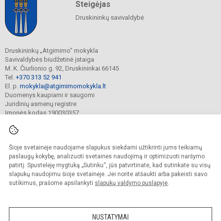
Steigėjas
Druskininkų savivaldybė
Druskininkų „Atgimimo" mokykla
Savivaldybės biudžetinė įstaiga
M. K. Čiurlionio g. 92, Druskininkai 66145
Tel.
+370 313 52 941
El. p.
mokykla@atgimimomokykla.lt
Duomenys kaupiami ir saugomi
Juridinių asmenų registre
Įmonės kodas 190030357
Šioje svetainėje naudojame slapukus siekdami užtikrinti jums teikiamų
© 2026. Druskininkų Atgimimo mokykla. Visos teisės saugomos.
Kopijuoti turinį be raštiško įstaigos administracijos sutikimo griežtai draudžiama.
paslaugų kokybę, analizuoti svetainės naudojimą ir optimizuoti naršymo
patirtį. Spustelėję mygtuką „Sutinku“, jūs patvirtinate, kad sutinkate su visų
Prieinamumo paraiška
Slapukų valdymas
slapukų naudojimu šioje svetainėje. Jei norite atšaukti arba pakeisti savo
sutikimus, prašome apsilankyti
slapukų valdymo puslapyje
.
Sumanus būdas atnaujinti
mokyklos interneto
svetainę
NUSTATYMAI