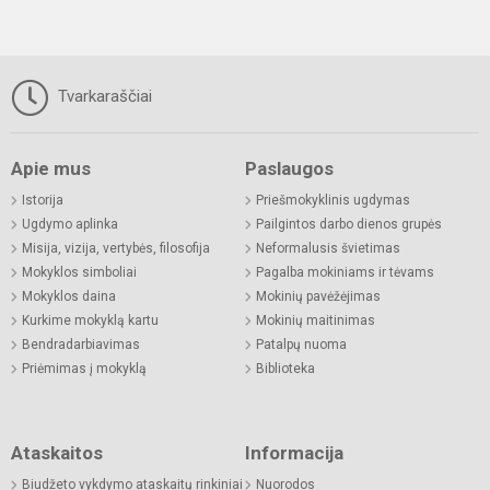
Tvarkaraščiai
Apie mus
Paslaugos
Istorija
Priešmokyklinis ugdymas
Ugdymo aplinka
Pailgintos darbo dienos grupės
Misija, vizija, vertybės, filosofija
Neformalusis švietimas
Mokyklos simboliai
Pagalba mokiniams ir tėvams
Mokyklos daina
Mokinių pavėžėjimas
Kurkime mokyklą kartu
Mokinių maitinimas
Bendradarbiavimas
Patalpų nuoma
Priėmimas į mokyklą
Biblioteka
Ataskaitos
Informacija
Biudžeto vykdymo ataskaitų rinkiniai
Nuorodos