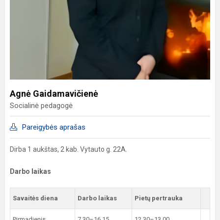
Agnė Gaidamavičienė
Socialinė pedagogė
Pareigybės aprašas
Dirba 1 aukštas, 2 kab. Vytauto g. 22A.
Darbo laikas
Savaitės diena
Darbo laikas
Pietų pertrauka
Pirmadienis
7.30–16.15
12.30–13.00