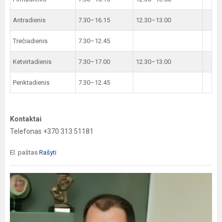
Antradienis
7.30–16.15
12.30–13.00
Trečiadienis
7.30–12.45
Ketvirtadienis
7.30–17.00
12.30–13.00
Penktadienis
7.30–12.45
Kontaktai
Telefonas +370 313 51181
El. paštas
Rašyti