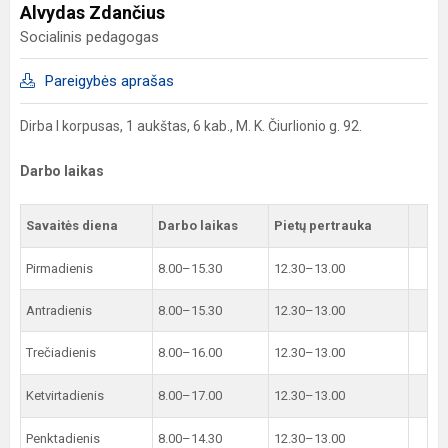
Alvydas Zdančius
Socialinis pedagogas
Pareigybės aprašas
Dirba I korpusas, 1 aukštas, 6 kab., M. K. Čiurlionio g. 92.
Darbo laikas
Savaitės diena
Darbo laikas
Pietų pertrauka
Pirmadienis
8.00–15.30
12.30–13.00
Antradienis
8.00–15.30
12.30–13.00
Trečiadienis
8.00–16.00
12.30–13.00
Ketvirtadienis
8.00–17.00
12.30–13.00
Penktadienis
8.00–14.30
12.30–13.00