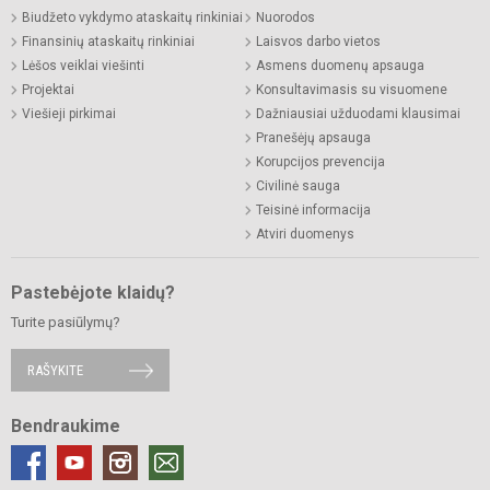
Biudžeto vykdymo ataskaitų rinkiniai
Nuorodos
Finansinių ataskaitų rinkiniai
Laisvos darbo vietos
Lėšos veiklai viešinti
Asmens duomenų apsauga
Projektai
Konsultavimasis su visuomene
Viešieji pirkimai
Dažniausiai užduodami klausimai
Pranešėjų apsauga
Korupcijos prevencija
Civilinė sauga
Teisinė informacija
Atviri duomenys
Pastebėjote klaidų?
Turite pasiūlymų?
RAŠYKITE
Bendraukime