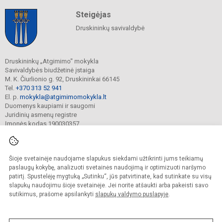
Steigėjas
Druskininkų savivaldybė
Druskininkų „Atgimimo" mokykla
Savivaldybės biudžetinė įstaiga
M. K. Čiurlionio g. 92, Druskininkai 66145
Tel.
+370 313 52 941
El. p.
mokykla@atgimimomokykla.lt
Duomenys kaupiami ir saugomi
Juridinių asmenų registre
Įmonės kodas 190030357
Šioje svetainėje naudojame slapukus siekdami užtikrinti jums teikiamų
© 2026. Druskininkų Atgimimo mokykla. Visos teisės saugomos.
Kopijuoti turinį be raštiško įstaigos administracijos sutikimo griežtai draudžiama.
paslaugų kokybę, analizuoti svetainės naudojimą ir optimizuoti naršymo
patirtį. Spustelėję mygtuką „Sutinku“, jūs patvirtinate, kad sutinkate su visų
Prieinamumo paraiška
Slapukų valdymas
slapukų naudojimu šioje svetainėje. Jei norite atšaukti arba pakeisti savo
sutikimus, prašome apsilankyti
slapukų valdymo puslapyje
.
Sumanus būdas atnaujinti
mokyklos interneto
svetainę