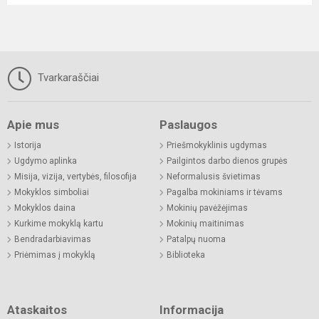
Tvarkaraščiai
Apie mus
Paslaugos
Istorija
Priešmokyklinis ugdymas
Ugdymo aplinka
Pailgintos darbo dienos grupės
Misija, vizija, vertybės, filosofija
Neformalusis švietimas
Mokyklos simboliai
Pagalba mokiniams ir tėvams
Mokyklos daina
Mokinių pavėžėjimas
Kurkime mokyklą kartu
Mokinių maitinimas
Bendradarbiavimas
Patalpų nuoma
Priėmimas į mokyklą
Biblioteka
Ataskaitos
Informacija