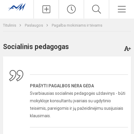
Paieška
Men
Titulinis
Paslaugos
Pagalba mokiniams ir tėvams
Socialinis pedagogas
PRAŠYTI PAGALBOS NĖRA GĖDA
Svarbiausias socialinės pedagogės uždavinys - būti
mokykloje konsultantu įvairiais su ugdytinio
teisėmis, pareigomis ir jų pažeidinėjimu susijusiais
klausimais.