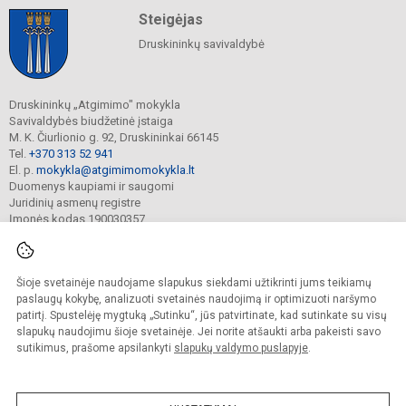
Steigėjas
Druskininkų savivaldybė
Druskininkų „Atgimimo" mokykla
Savivaldybės biudžetinė įstaiga
M. K. Čiurlionio g. 92, Druskininkai 66145
Tel.
+370 313 52 941
El. p.
mokykla@atgimimomokykla.lt
Duomenys kaupiami ir saugomi
Juridinių asmenų registre
Įmonės kodas 190030357
Šioje svetainėje naudojame slapukus siekdami užtikrinti jums teikiamų
© 2026. Druskininkų Atgimimo mokykla. Visos teisės saugomos.
Kopijuoti turinį be raštiško įstaigos administracijos sutikimo griežtai draudžiama.
paslaugų kokybę, analizuoti svetainės naudojimą ir optimizuoti naršymo
patirtį. Spustelėję mygtuką „Sutinku“, jūs patvirtinate, kad sutinkate su visų
Prieinamumo paraiška
Slapukų valdymas
slapukų naudojimu šioje svetainėje. Jei norite atšaukti arba pakeisti savo
sutikimus, prašome apsilankyti
slapukų valdymo puslapyje
.
Sumanus būdas atnaujinti
mokyklos interneto
svetainę