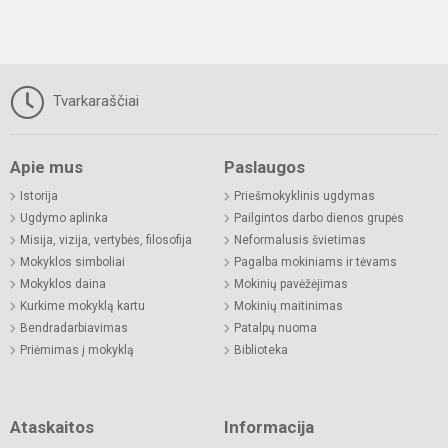
Tvarkaraščiai
Apie mus
Paslaugos
Istorija
Priešmokyklinis ugdymas
Ugdymo aplinka
Pailgintos darbo dienos grupės
Misija, vizija, vertybės, filosofija
Neformalusis švietimas
Mokyklos simboliai
Pagalba mokiniams ir tėvams
Mokyklos daina
Mokinių pavėžėjimas
Kurkime mokyklą kartu
Mokinių maitinimas
Bendradarbiavimas
Patalpų nuoma
Priėmimas į mokyklą
Biblioteka
Ataskaitos
Informacija