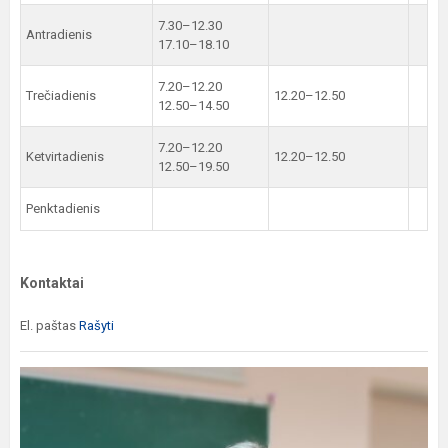
7.30–12.30
Antradienis
17.10–18.10
7.20–12.20
Trečiadienis
12.20–12.50
12.50–14.50
7.20–12.20
Ketvirtadienis
12.20–12.50
12.50–19.50
Penktadienis
Kontaktai
El. paštas
Rašyti