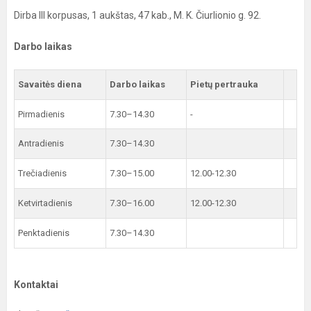
Dirba III korpusas, 1 aukštas, 47 kab., M. K. Čiurlionio g. 92.
Darbo laikas
Savaitės diena
Darbo laikas
Pietų pertrauka
Pirmadienis
7.30–14.30
-
Antradienis
7.30–14.30
Trečiadienis
7.30–15.00
12.00-12.30
Ketvirtadienis
7.30–16.00
12.00-12.30
Penktadienis
7.30–14.30
Kontaktai