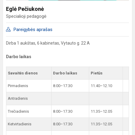
Eglė Pečiukonė
Specialioji pedagogė
Pareigybės aprašas
Dirba 1 aukštas, 6 kabinetas, Vytauto g. 22 A
Darbo laikas
Savaitės dienos
Darbo laikas
Pietūs
Pirmadienis
8.00–17.30
11.40–12.10
Antradienis
Trečiadienis
8.00–17.30
11.35–12.05
Ketvirtadienis
8.00–17.30
11.35–12.05