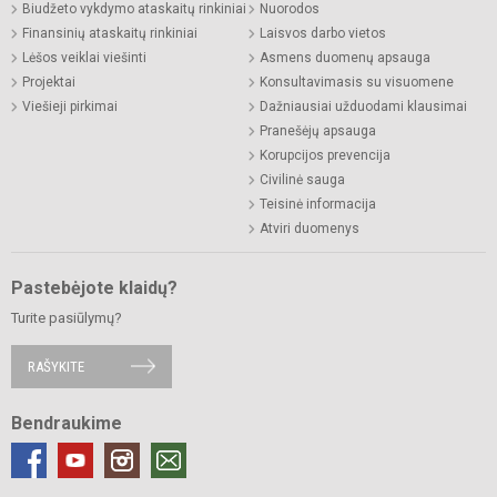
Biudžeto vykdymo ataskaitų rinkiniai
Nuorodos
Finansinių ataskaitų rinkiniai
Laisvos darbo vietos
Lėšos veiklai viešinti
Asmens duomenų apsauga
Projektai
Konsultavimasis su visuomene
Viešieji pirkimai
Dažniausiai užduodami klausimai
Pranešėjų apsauga
Korupcijos prevencija
Civilinė sauga
Teisinė informacija
Atviri duomenys
Pastebėjote klaidų?
Turite pasiūlymų?
RAŠYKITE
Bendraukime