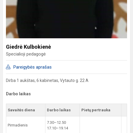
Giedrė Kulbokienė
Specialioji pedagogė
Pareigybės aprašas
Dirba 1 aukštas, 6 kabinetas, Vytauto g. 22 A
Darbo laikas
Savaitės diena
Darbo laikas
Pietų pertrauka
7.30–12.50
Pirmadienis
17.10–19.14