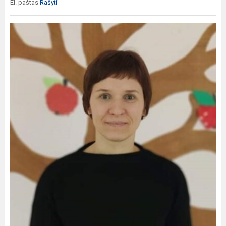
El. paštas
Rašyti