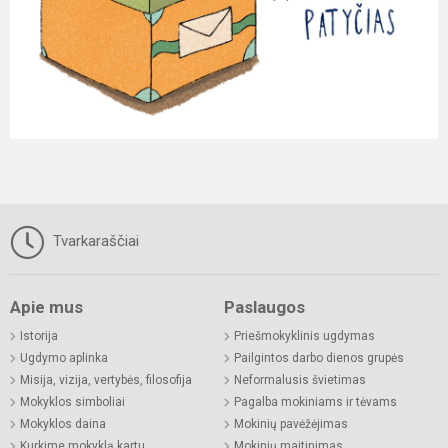
Tvarkaraščiai
Apie mus
Paslaugos
Istorija
Priešmokyklinis ugdymas
Ugdymo aplinka
Pailgintos darbo dienos grupės
Misija, vizija, vertybės, filosofija
Neformalusis švietimas
Mokyklos simboliai
Pagalba mokiniams ir tėvams
Mokyklos daina
Mokinių pavėžėjimas
Kurkime mokyklą kartu
Mokinių maitinimas