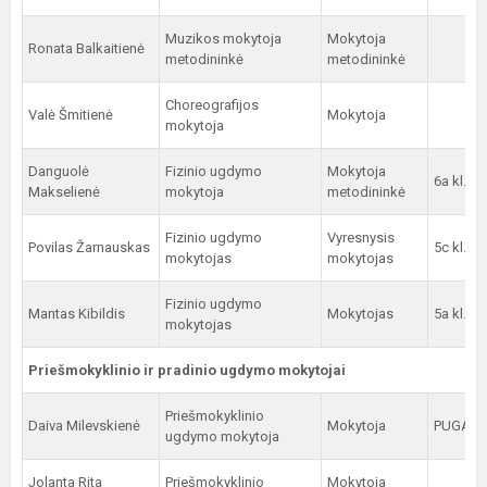
Muzikos mokytoja
Mokytoja
Ronata Balkaitienė
metodininkė
metodininkė
Choreografijos
Valė Šmitienė
Mokytoja
mokytoja
Danguolė
Fizinio ugdymo
Mokytoja
6a kl.
Makselienė
mokytoja
metodininkė
Fizinio ugdymo
Vyresnysis
Povilas Žarnauskas
5c kl.
mokytojas
mokytojas
Fizinio ugdymo
Mantas Kibildis
Mokytojas
5a kl.
mokytojas
Priešmokyklinio ir pradinio ugdymo mokytojai
Priešmokyklinio
Daiva Milevskienė
Mokytoja
PUGA
ugdymo mokytoja
Jolanta Rita
Priešmokyklinio
Mokytoja