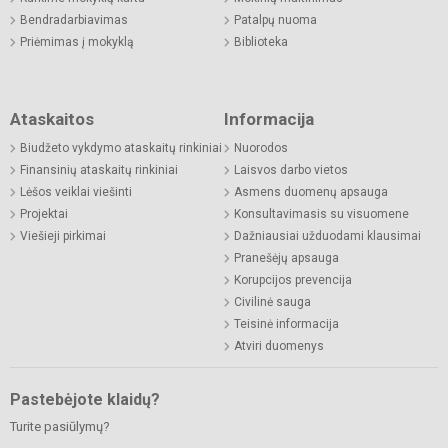
Bendradarbiavimas
Patalpų nuoma
Priėmimas į mokyklą
Biblioteka
Ataskaitos
Informacija
Biudžeto vykdymo ataskaitų rinkiniai
Nuorodos
Finansinių ataskaitų rinkiniai
Laisvos darbo vietos
Lėšos veiklai viešinti
Asmens duomenų apsauga
Projektai
Konsultavimasis su visuomene
Viešieji pirkimai
Dažniausiai užduodami klausimai
Pranešėjų apsauga
Korupcijos prevencija
Civilinė sauga
Teisinė informacija
Atviri duomenys
Pastebėjote klaidų?
Turite pasiūlymų?