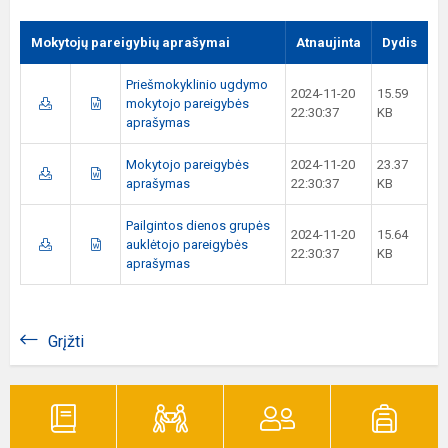
Mokytojų pareigybių aprašymai
Atnaujinta
Dydis
Priešmokyklinio ugdymo
2024-11-20
15.59
mokytojo pareigybės
22:30:37
KB
aprašymas
Mokytojo pareigybės
2024-11-20
23.37
aprašymas
22:30:37
KB
Pailgintos dienos grupės
2024-11-20
15.64
auklėtojo pareigybės
22:30:37
KB
aprašymas
Grįžti