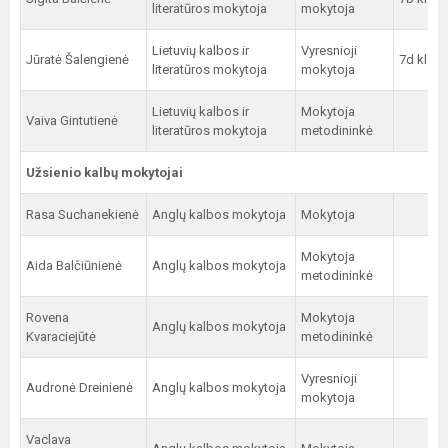
literatūros mokytoja
mokytoja
Lietuvių kalbos ir
Vyresnioji
Jūratė Šalengienė
7d kl.
literatūros mokytoja
mokytoja
Lietuvių kalbos ir
Mokytoja
Vaiva Gintutienė
literatūros mokytoja
metodininkė
Užsienio kalbų mokytojai
Rasa Suchanekienė
Anglų kalbos mokytoja
Mokytoja
Mokytoja
Aida Balčiūnienė
Anglų kalbos mokytoja
metodininkė
Rovena
Mokytoja
Anglų kalbos mokytoja
Kvaraciejūtė
metodininkė
Vyresnioji
Audronė Dreinienė
Anglų kalbos mokytoja
mokytoja
Vaclava