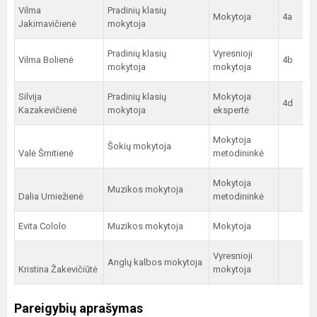
Vilma
Pradinių klasių
Mokytoja
4a
Jakimavičienė
mokytoja
Pradinių klasių
Vyresnioji
Vilma Bolienė
4b
mokytoja
mokytoja
Silvija
Pradinių klasių
Mokytoja
4d
Kazakevičienė
mokytoja
ekspertė
Mokytoja
Šokių mokytoja
Valė Šmitienė
metodininkė
Mokytoja
Muzikos mokytoja
Dalia Urniežienė
metodininkė
Evita Cololo
Muzikos mokytoja
Mokytoja
Vyresnioji
Anglų kalbos mokytoja
Kristina Žakevičiūtė
mokytoja
Pareigybių aprašymas