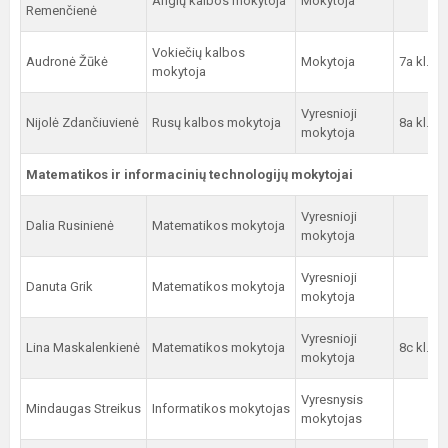
Anglų kalbos mokytoja
Mokytoja
Remenčienė
Vokiečių kalbos
Audronė Žūkė
Mokytoja
7a kl.
mokytoja
Vyresnioji
Nijolė Zdančiuvienė
Rusų kalbos mokytoja
8a kl.
mokytoja
Matematikos ir informacinių technologijų mokytojai
Vyresnioji
Dalia Rusinienė
Matematikos mokytoja
mokytoja
Vyresnioji
Danuta Grik
Matematikos mokytoja
mokytoja
Vyresnioji
Lina Maskalenkienė
Matematikos mokytoja
8c kl.
mokytoja
Vyresnysis
Mindaugas Streikus
Informatikos mokytojas
mokytojas