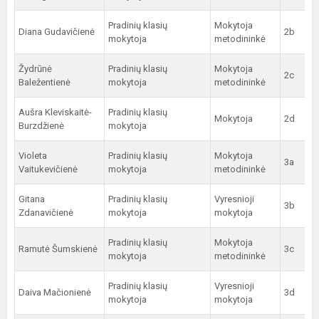
Pradinių klasių
Mokytoja
Diana Gudavičienė
2b
mokytoja
metodininkė
Žydrūnė
Pradinių klasių
Mokytoja
2c
Baležentienė
mokytoja
metodininkė
Aušra Kleviskaitė-
Pradinių klasių
Mokytoja
2d
Burzdžienė
mokytoja
Violeta
Pradinių klasių
Mokytoja
3a
Vaitukevičienė
mokytoja
metodininkė
Gitana
Pradinių klasių
Vyresnioji
3b
Zdanavičienė
mokytoja
mokytoja
Pradinių klasių
Mokytoja
Ramutė Šumskienė
3c
mokytoja
metodininkė
Pradinių klasių
Vyresnioji
Daiva Mačionienė
3d
mokytoja
mokytoja