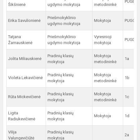
PUGB
Šikšnienė
ugdymo mokytoja
metodininkė
Priešmokyklinio
Erika Savulionienė
Mokytoja
PUGC
ugdymo mokytoja
Tatjana
Priešmokyklinio
Vyresnioji
PUGD
Žarnauskienė
ugdymo mokytoja
mokytoja
Pradinių klasių
Mokytoja
Jolita Miliauskienė
1a
mokytoja
metodininkė
Pradinių klasių
Mokytoja
Violeta Lekavičienė
1b
mokytoja
metodininkė
Pradinių klasių
Mokytoja
Rūta Mickevičienė
1c
mokytoja
metodininkė
Ligita
Pradinių klasių
Mokytoja
1d
Radiukevičienė
mokytoja
Vilija
Pradinių klasių
2a
Valungevičiūtė
mokytoja