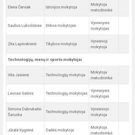
Mokytoja
Elena Červiak
Istorijos mokytoja
metodininkė
Vyresnysis
Saulius Lukošiūnas
Etikos mokytojas
mokytojas
Vyresnioji
Zita Lapinskienė
Tikybos mokytoja
mokytoja
Technologijų, menų ir sporto mokytojai
Mokytoja
Vita Jasienė
Technologijų mokytoja
metodininkė
Vyresnysis
Leonas Galinis
Technologijų mokytojas
mokytojas
Simona Dabrukaitė-
Vyresniojo
Technologijų mokytoja
Šarucka
mokytoja
Mokytoja
Jūratė Kygienė
Dailės mokytoja
metodininkė