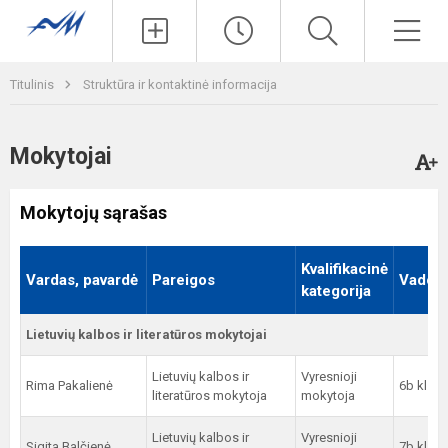
Paieška
Men
Titulinis
Struktūra ir kontaktinė informacija
Mokytojai
Mokytojų sąrašas
Kvalifikacinė
Vardas, pavardė
Pareigos
Vadova
kategorija
Lietuvių kalbos ir literatūros mokytojai
Lietuvių kalbos ir
Vyresnioji
Rima Pakalienė
6b kl.
literatūros mokytoja
mokytoja
Lietuvių kalbos ir
Vyresnioji
Sigita Balčienė
7b kl.