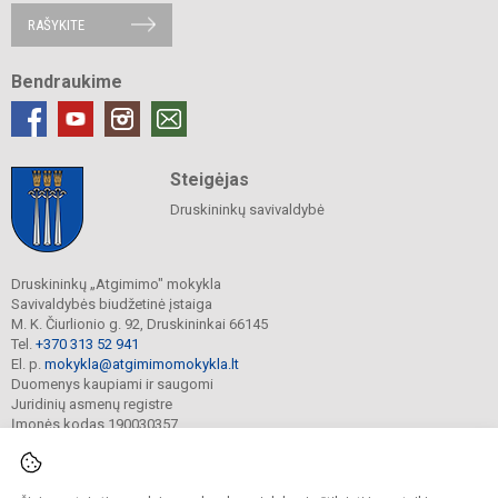
RAŠYKITE
Bendraukime
Steigėjas
Druskininkų savivaldybė
Druskininkų „Atgimimo" mokykla
Savivaldybės biudžetinė įstaiga
M. K. Čiurlionio g. 92, Druskininkai 66145
Tel.
+370 313 52 941
El. p.
mokykla@atgimimomokykla.lt
Duomenys kaupiami ir saugomi
Juridinių asmenų registre
Įmonės kodas 190030357