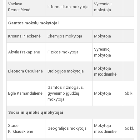
Vaclava
Vyresnioji
Informatikos mokytoja
Remenčienė
mokytoja
Gamtos mokslų mokytojai
Kristina Pileckienė
Chemijos mokytoja
Mokytoja
Vyresnioji
Akvilė Prakapienė
Fizikos mokytoja
mokytoja
Mokytoja
Eleonora Čepulienė
Biologijos mokytoja
metodininkė
Gamtos ir žmogaus,
Eglė Kamandulienė
gyvenimo įgūdžių
Mokytoja
5b kl.
mokytoja
Socialinių mokslų mokytojai
Stasė
Mokytoja
Geografijos mokytoja
6c kl.
Kirkliauskienė
metodininkė