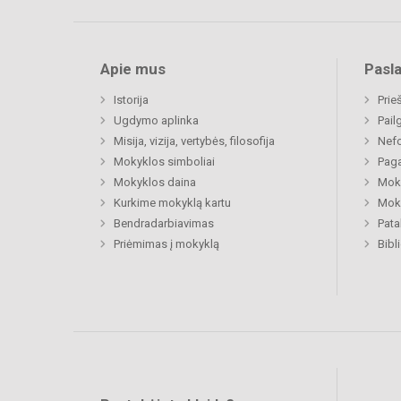
Apie mus
Pasl
Istorija
Prie
Ugdymo aplinka
Pail
Misija, vizija, vertybės, filosofija
Nefo
Mokyklos simboliai
Paga
Mokyklos daina
Moki
Kurkime mokyklą kartu
Moki
Bendradarbiavimas
Pat
Priėmimas į mokyklą
Bibl