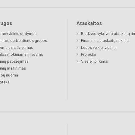
augos
Ataskaitos
šmokyklinis ugdymas
Biudžeto vykdymo ataskaitų rin
gintos darbo dienos grupės
Finansinių ataskaitų rinkiniai
rmalusis švietimas
Lėšos veiklai viešinti
lba mokiniams ir tėvams
Projektai
nių pavėžėjimas
Viešieji pirkimai
nių maitinimas
alpų nuoma
ioteka