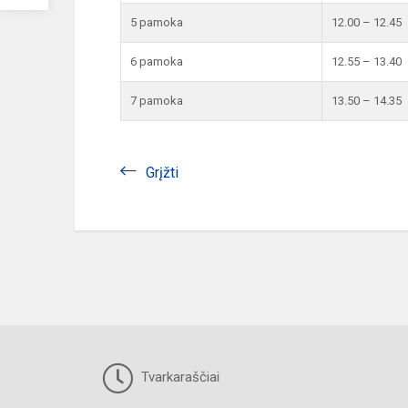
5 pamoka
12.00 – 12.45
6 pamoka
12.55 – 13.40
7 pamoka
13.50 – 14.35
Grįžti
Tvarkaraščiai