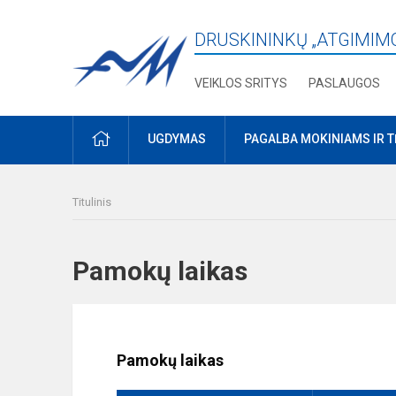
DRUSKININKŲ „ATGIMIM
VEIKLOS SRITYS
PASLAUGOS
PRADŽIA
UGDYMAS
PAGALBA MOKINIAMS IR 
Titulinis
Pamokų laikas
Pamokų laikas