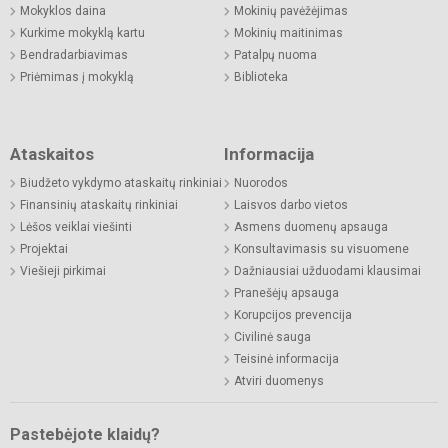
Mokyklos daina
Mokinių pavėžėjimas
Kurkime mokyklą kartu
Mokinių maitinimas
Bendradarbiavimas
Patalpų nuoma
Priėmimas į mokyklą
Biblioteka
Ataskaitos
Informacija
Biudžeto vykdymo ataskaitų rinkiniai
Nuorodos
Finansinių ataskaitų rinkiniai
Laisvos darbo vietos
Lėšos veiklai viešinti
Asmens duomenų apsauga
Projektai
Konsultavimasis su visuomene
Viešieji pirkimai
Dažniausiai užduodami klausimai
Pranešėjų apsauga
Korupcijos prevencija
Civilinė sauga
Teisinė informacija
Atviri duomenys
Pastebėjote klaidų?