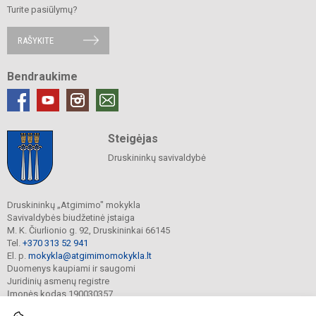
Turite pasiūlymų?
RAŠYKITE
Bendraukime
Steigėjas
Druskininkų savivaldybė
Druskininkų „Atgimimo" mokykla
Savivaldybės biudžetinė įstaiga
M. K. Čiurlionio g. 92, Druskininkai 66145
Tel.
+370 313 52 941
El. p.
mokykla@atgimimomokykla.lt
Duomenys kaupiami ir saugomi
Juridinių asmenų registre
Įmonės kodas 190030357