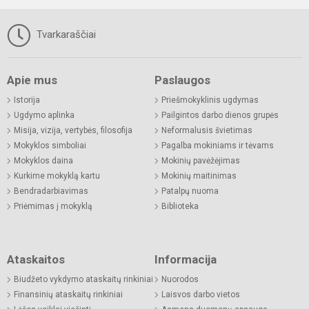
Tvarkaraščiai
Apie mus
Paslaugos
Istorija
Priešmokyklinis ugdymas
Ugdymo aplinka
Pailgintos darbo dienos grupės
Misija, vizija, vertybės, filosofija
Neformalusis švietimas
Mokyklos simboliai
Pagalba mokiniams ir tėvams
Mokyklos daina
Mokinių pavėžėjimas
Kurkime mokyklą kartu
Mokinių maitinimas
Bendradarbiavimas
Patalpų nuoma
Priėmimas į mokyklą
Biblioteka
Ataskaitos
Informacija
Biudžeto vykdymo ataskaitų rinkiniai
Nuorodos
Finansinių ataskaitų rinkiniai
Laisvos darbo vietos