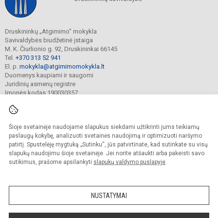
Druskininkų „Atgimimo" mokykla
Savivaldybės biudžetinė įstaiga
M. K. Čiurlionio g. 92, Druskininkai 66145
Tel.
+370 313 52 941
El. p.
mokykla@atgimimomokykla.lt
Duomenys kaupiami ir saugomi
Juridinių asmenų registre
Įmonės kodas 190030357
Šioje svetainėje naudojame slapukus siekdami užtikrinti jums teikiamų
© 2026. Druskininkų Atgimimo mokykla. Visos teisės saugomos.
Kopijuoti turinį be raštiško įstaigos administracijos sutikimo griežtai draudžiama.
paslaugų kokybę, analizuoti svetainės naudojimą ir optimizuoti naršymo
patirtį. Spustelėję mygtuką „Sutinku“, jūs patvirtinate, kad sutinkate su visų
Prieinamumo paraiška
Slapukų valdymas
slapukų naudojimu šioje svetainėje. Jei norite atšaukti arba pakeisti savo
sutikimus, prašome apsilankyti
slapukų valdymo puslapyje
.
Sumanus būdas atnaujinti
mokyklos interneto
svetainę
NUSTATYMAI