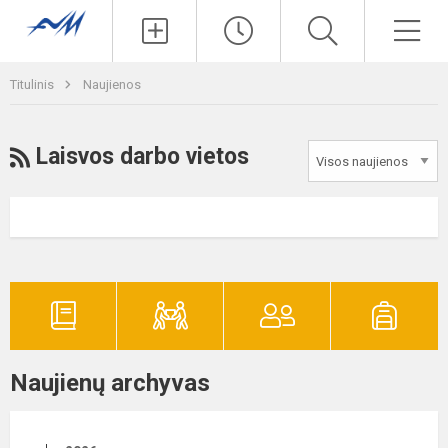
Paieška
Men
Titulinis
Naujienos
RSS
Laisvos darbo vietos
Naujienų archyvas