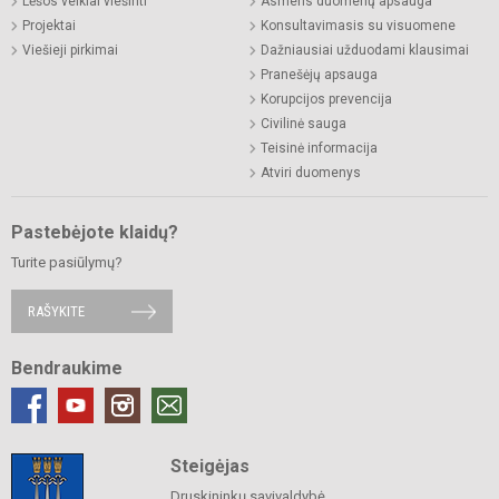
Lėšos veiklai viešinti
Asmens duomenų apsauga
Projektai
Konsultavimasis su visuomene
Viešieji pirkimai
Dažniausiai užduodami klausimai
Pranešėjų apsauga
Korupcijos prevencija
Civilinė sauga
Teisinė informacija
Atviri duomenys
Pastebėjote klaidų?
Turite pasiūlymų?
RAŠYKITE
Bendraukime
Steigėjas
Druskininkų savivaldybė