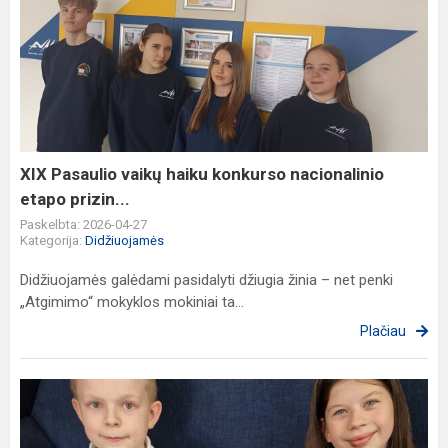
XIX
Pasaulio
vaikų
haiku
konkurso
nacionalinio
etapo
prizin...
XIX Pasaulio vaikų haiku konkurso nacionalinio
etapo prizin...
Paskelbta: 2026-04-27
Kategorija:
Didžiuojamės
Didžiuojamės galėdami pasidalyti džiugia žinia – net penki
„Atgimimo“ mokyklos mokiniai ta...
Plačiau
Sveikiname
mažuosius
matematikus