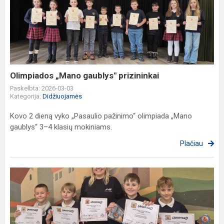
„Mano
gaublys"
prizininkai
Olimpiados „Mano gaublys" prizininkai
Paskelbta: 2026-03-03
Kategorija:
Didžiuojamės
Kovo 2 dieną vyko „Pasaulio pažinimo“ olimpiada „Mano
gaublys“ 3–4 klasių mokiniams.
Plačiau
FIRST
LEGO
League
varžybose