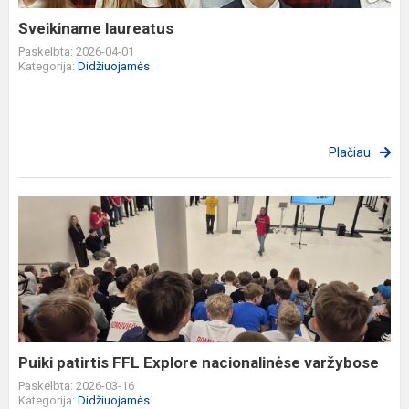
Sveikiname laureatus
Paskelbta: 2026-04-01
Kategorija:
Didžiuojamės
Plačiau
Puiki
patirtis
FFL
Explore
nacionalinėse
varžybose
Puiki patirtis FFL Explore nacionalinėse varžybose
Paskelbta: 2026-03-16
Kategorija:
Didžiuojamės