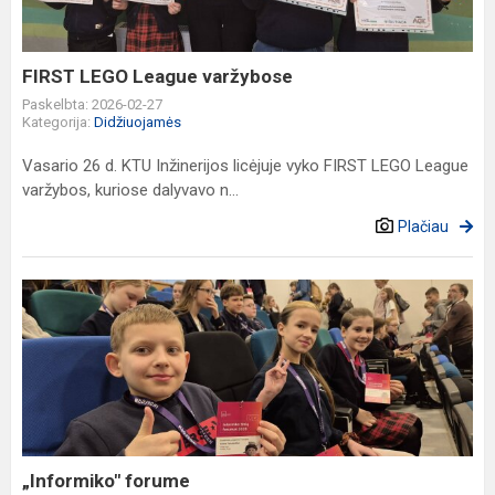
FIRST LEGO League varžybose
Paskelbta: 2026-02-27
Kategorija:
Didžiuojamės
Vasario 26 d. KTU Inžinerijos licėjuje vyko FIRST LEGO League
varžybos, kuriose dalyvavo n...
Plačiau
„Informiko"
forume
„Informiko" forume