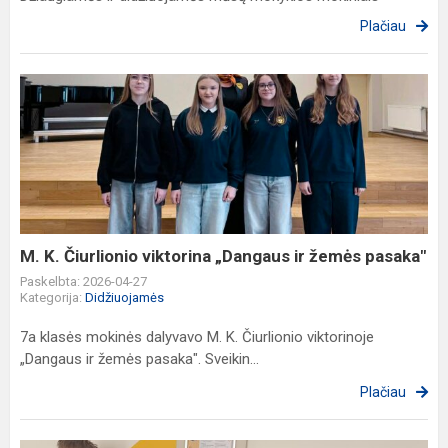
Plačiau
M.
K.
Čiurlionio
viktorina
„Dangaus
ir
žemės
pasaka"
M. K. Čiurlionio viktorina „Dangaus ir žemės pasaka"
Paskelbta: 2026-04-27
Kategorija:
Didžiuojamės
7a klasės mokinės dalyvavo M. K. Čiurlionio viktorinoje
„Dangaus ir žemės pasaka". Sveikin...
Plačiau