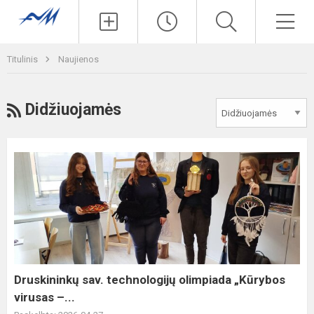
Paieška
Men
Titulinis
Naujienos
RSS
Didžiuojamės
Druskininkų
sav.
technologijų
olimpiada
„Kūrybos
virusas
–...
Druskininkų sav. technologijų olimpiada „Kūrybos
virusas –...