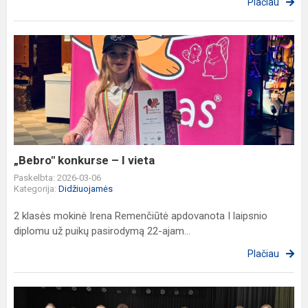
Plačiau
„Bebro"
konkurse
–
I
vieta
„Bebro" konkurse – I vieta
Paskelbta: 2026-03-06
Kategorija:
Didžiuojamės
2 klasės mokinė Irena Remenčiūtė apdovanota I laipsnio
diplomu už puikų pasirodymą 22-ajam...
Plačiau
Olimpiados