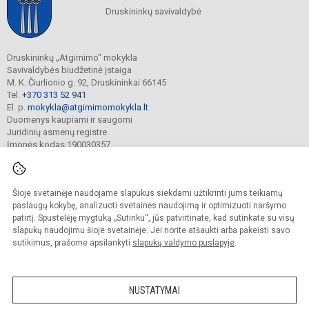
Druskininkų savivaldybė
Druskininkų „Atgimimo" mokykla
Savivaldybės biudžetinė įstaiga
M. K. Čiurlionio g. 92, Druskininkai 66145
Tel.
+370 313 52 941
El. p.
mokykla@atgimimomokykla.lt
Duomenys kaupiami ir saugomi
Juridinių asmenų registre
Įmonės kodas 190030357
Šioje svetainėje naudojame slapukus siekdami užtikrinti jums teikiamų
© 2026. Druskininkų Atgimimo mokykla. Visos teisės saugomos.
Kopijuoti turinį be raštiško įstaigos administracijos sutikimo griežtai draudžiama.
paslaugų kokybę, analizuoti svetainės naudojimą ir optimizuoti naršymo
patirtį. Spustelėję mygtuką „Sutinku“, jūs patvirtinate, kad sutinkate su visų
Prieinamumo paraiška
Slapukų valdymas
slapukų naudojimu šioje svetainėje. Jei norite atšaukti arba pakeisti savo
sutikimus, prašome apsilankyti
slapukų valdymo puslapyje
.
Sumanus būdas atnaujinti
mokyklos interneto
svetainę
NUSTATYMAI