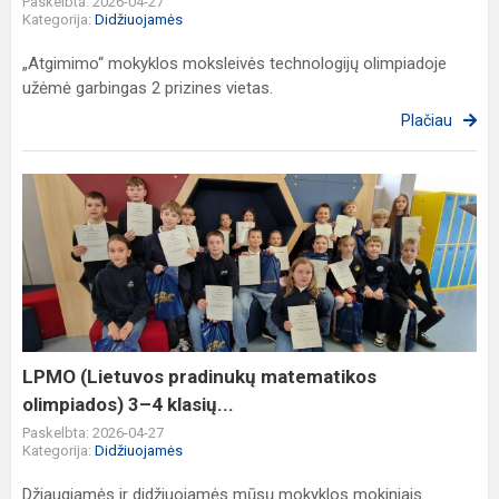
Paskelbta: 2026-04-27
Kategorija:
Didžiuojamės
„Atgimimo“ mokyklos moksleivės technologijų olimpiadoje
užėmė garbingas 2 prizines vietas.
Plačiau
LPMO
(Lietuvos
pradinukų
matematikos
olimpiados)
3–
4
klasių...
LPMO (Lietuvos pradinukų matematikos
olimpiados) 3–4 klasių...
Paskelbta: 2026-04-27
Kategorija:
Didžiuojamės
Džiaugiamės ir didžiuojamės mūsų mokyklos mokiniais