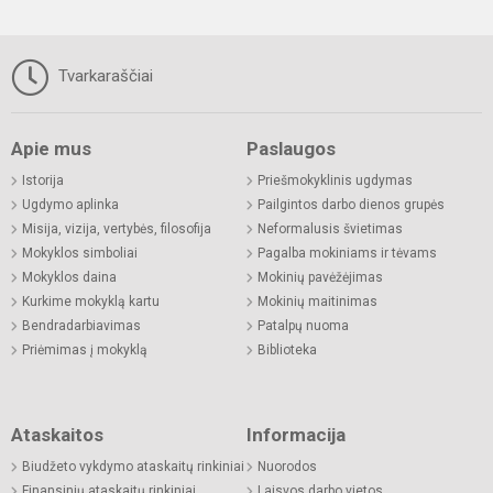
Tvarkaraščiai
Apie mus
Paslaugos
Istorija
Priešmokyklinis ugdymas
Ugdymo aplinka
Pailgintos darbo dienos grupės
Misija, vizija, vertybės, filosofija
Neformalusis švietimas
Mokyklos simboliai
Pagalba mokiniams ir tėvams
Mokyklos daina
Mokinių pavėžėjimas
Kurkime mokyklą kartu
Mokinių maitinimas
Bendradarbiavimas
Patalpų nuoma
Priėmimas į mokyklą
Biblioteka
Ataskaitos
Informacija
Biudžeto vykdymo ataskaitų rinkiniai
Nuorodos
Finansinių ataskaitų rinkiniai
Laisvos darbo vietos