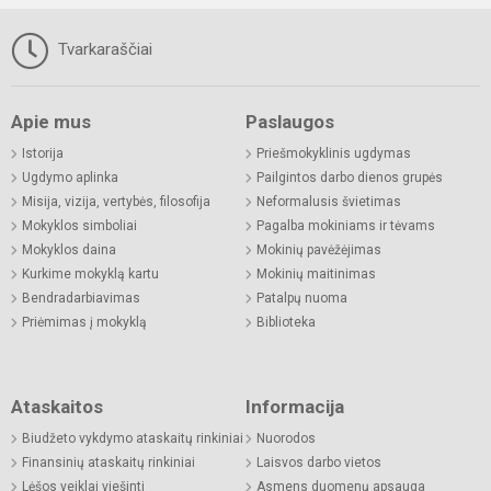
Tvarkaraščiai
Apie mus
Paslaugos
Istorija
Priešmokyklinis ugdymas
Ugdymo aplinka
Pailgintos darbo dienos grupės
Misija, vizija, vertybės, filosofija
Neformalusis švietimas
Mokyklos simboliai
Pagalba mokiniams ir tėvams
Mokyklos daina
Mokinių pavėžėjimas
Kurkime mokyklą kartu
Mokinių maitinimas
Bendradarbiavimas
Patalpų nuoma
Priėmimas į mokyklą
Biblioteka
Ataskaitos
Informacija
Biudžeto vykdymo ataskaitų rinkiniai
Nuorodos
Finansinių ataskaitų rinkiniai
Laisvos darbo vietos
Lėšos veiklai viešinti
Asmens duomenų apsauga