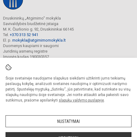
Druskininkų „Atgimimo" mokykla
Savivaldybės biudžetinė įstaiga
M. K. Čiurlionio g. 92, Druskininkai 66145
Tel.
+370 313 52 941
El. p.
mokykla@atgimimomokykla.lt
Duomenys kaupiami ir saugomi
Juridinių asmenų registre
Įmonės kodas 190030357
Šioje svetainėje naudojame slapukus siekdami užtikrinti jums teikiamų
© 2026. Druskininkų Atgimimo mokykla. Visos teisės saugomos.
Kopijuoti turinį be raštiško įstaigos administracijos sutikimo griežtai draudžiama.
paslaugų kokybę, analizuoti svetainės naudojimą ir optimizuoti naršymo
patirtį. Spustelėję mygtuką „Sutinku“, jūs patvirtinate, kad sutinkate su visų
Prieinamumo paraiška
Slapukų valdymas
slapukų naudojimu šioje svetainėje. Jei norite atšaukti arba pakeisti savo
sutikimus, prašome apsilankyti
slapukų valdymo puslapyje
.
Sumanus būdas atnaujinti
mokyklos interneto
svetainę
NUSTATYMAI