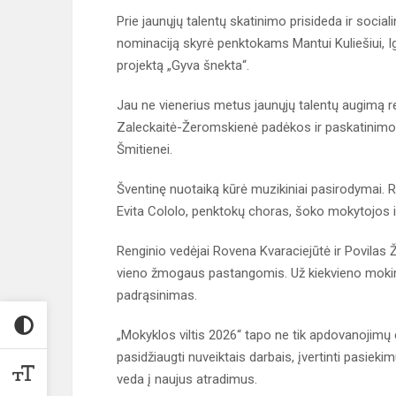
Prie jaunųjų talentų skatinimo prisideda ir sociali
nominaciją skyrė penktokams Mantui Kuliešiui, Ign
projektą „Gyva šnekta“.
Jau ne vienerius metus jaunųjų talentų augimą r
Zaleckaitė-Žeromskienė padėkos ir paskatinimo ž
Šmitienei.
Šventinę nuotaiką kūrė muzikiniai pasirodymai. 
Evita Cololo, penktokų choras, šoko mokytojos ir
Renginio vedėjai Rovena Kvaraciejūtė ir Povilas
vieno žmogaus pastangomis. Už kiekvieno mokin
padrąsinimas.
„Mokyklos viltis 2026“ tapo ne tik apdovanojimų
pasidžiaugti nuveiktais darbais, įvertinti pasiekimu
veda į naujus atradimus.