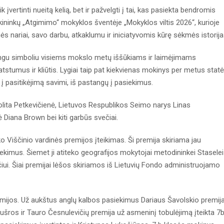
 įvertinti nueitą kelią, bet ir pažvelgti į tai, kas pasiekta bendromis
ininkų „Atgimimo“ mokyklos šventėje „Mokyklos viltis 2026“, kurioje
s nariai, savo darbu, atkaklumu ir iniciatyvomis kūrę sėkmės istorija
ingu simboliu visiems mokslo metų iššūkiams ir laimėjimams
i atstumus ir kliūtis. Lygiai taip pat kiekvienas mokinys per metus statė
 į pasitikėjimą savimi, iš pastangų į pasiekimus.
olita Petkevičienė, Lietuvos Respublikos Seimo narys Linas
Diana Brown bei kiti garbūs svečiai.
Viščinio vardinės premijos įteikimas. Ši premija skiriama jau
iekimus. Šiemet ji atiteko geografijos mokytojai metodininkei Staselei
ičiui. Šiai premijai lėšos skiriamos iš Lietuvių Fondo administruojamo
remijos. Už aukštus anglų kalbos pasiekimus Dariaus Šavolskio premij
 Aušros ir Tauro Česnulevičių premija už asmeninį tobulėjimą įteikta 7