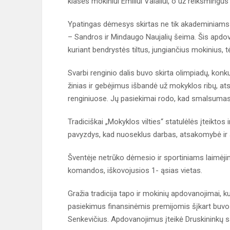
klasės mokiniui Emiliui Valaliui, o už reikšmingu
Ypatingas dėmesys skirtas ne tik akademiniams
– Sandros ir Mindaugo Naujalių šeima. Šis apdova
kuriant bendrystės tiltus, jungiančius mokinius, 
Svarbi renginio dalis buvo skirta olimpiadų, konk
žinias ir gebėjimus išbandė už mokyklos ribų, a
renginiuose. Jų pasiekimai rodo, kad smalsumas i
Tradiciškai „Mokyklos vilties“ statulėlės įteikto
pavyzdys, kad nuoseklus darbas, atsakomybė ir
Šventėje netrūko dėmesio ir sportiniams laimėj
komandos, iškovojusios 1- ąsias vietas.
Gražia tradicija tapo ir mokinių apdovanojimai, 
pasiekimus finansinėmis premijomis šįkart buvo 
Senkevičius. Apdovanojimus įteikė Druskininkų 