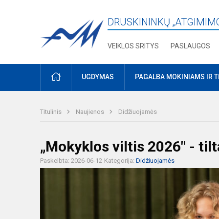
DRUSKININKŲ „ATGIMIM
VEIKLOS SRITYS
PASLAUGOS
PRADŽIA
UGDYMAS
PAGALBA MOKINIAMS IR 
Titulinis
Naujienos
Didžiuojamės
„Mokyklos viltis 2026" - tilt
Paskelbta: 2026-06-12
Kategorija:
Didžiuojamės