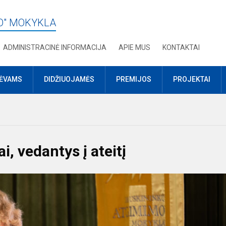
O" MOKYKLA
ADMINISTRACINĖ INFORMACIJA
APIE MUS
KONTAKTAI
TĖVAMS
DIDŽIUOJAMĖS
PREMIJOS
PROJEKTAI
ai, vedantys į ateitį