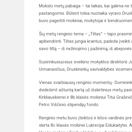
Mokslo metų pabaiga – tai laikas, kai galima ne tik
pastangomis. Būtent tokia nuotaika vyravo Drusk
buvo pagerbti mokiniai, mokytojai ir bendruomenė
Šių metų renginio tema – „Tiltas“ – tapo prasm
apibendrinti. Tiltas jungia krantus, padeda įveikt
savo tiltą – iš nežinojimo į pažinimą, iš abejonės
Susirinkusiuosius sveikino mokyklos direktorė J
Urmanavičius, Druskininkų savivaldybės vicemerė 
Vienas svarbiausių renginio momentų- Domininko 
dvidešimt aštuntą kartą už išskirtinius metų pas
Kirkliauskienei ir 8b klasės mokiniui Titui Gražev
Petro Viščinio stipendijų fondo.
Renginio metu buvo įteiktos ir kitos vardinės p
skirta 8c klasės mokinei Lukrecijai Eidukaitytei.