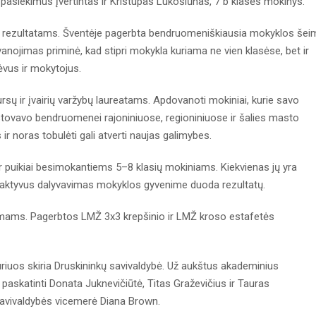
s pasiekimus įvertintas ir Kristupas Lukošiūnas, 7 b klasės mokinys.
 rezultatams. Šventėje pagerbta bendruomeniškiausia mokyklos šei
nojimas priminė, kad stipri mokykla kuriama ne vien klasėse, bet ir
tėvus ir mokytojus.
ursų ir įvairių varžybų laureatams. Apdovanoti mokiniai, kurie savo
tstovavo bendruomenei rajoniniuose, regioniniuose ir šalies masto
r noras tobulėti gali atverti naujas galimybes.
s ir puikiai besimokantiems 5–8 klasių mokiniams. Kiekvienas jų yra
 aktyvus dalyvavimas mokyklos gyvenime duoda rezultatų.
imams. Pagerbtos LMŽ 3x3 krepšinio ir LMŽ kroso estafetės
kuriuos skiria Druskininkų savivaldybė. Už aukštus akademinius
paskatinti Donata Juknevičiūtė, Titas Graževičius ir Tauras
savivaldybės vicemerė Diana Brown.