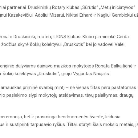
niai partneriai. Druskininkų Rotary klubas „Sūrutis“ „Metų iniciatyvos“
ui Kazakevičiui, Adoliui Mizarui, Nikitai Erhard ir Nagliui Gembickui u
emia ir Druskininkų moterų LIONS klubas. Klubo pirmininkė Gerda
odžius skyrė šokių kolektyvui „Druskutis“ bei jo vadovei Valei
Renginio dalyviams dainavo muzikos mokytojos Ronata Balkaitienė ir
 šokių kolektyvas „Druskutis“, grojo Vygantas Naujalis.
 Žarnauskas priminė svarbią mintį – nė vienas tiltas nėra pastatomas
io pasiekimo slypi mokytojų atsidavimas, tėvų palaikymas, draugų
 ceremonija, bet ir prasminga bendruomenės švente, leidusia
s ir sustiprinti tarpusavio ryšius. Tiltai, statyti šiais mokslo metais, j