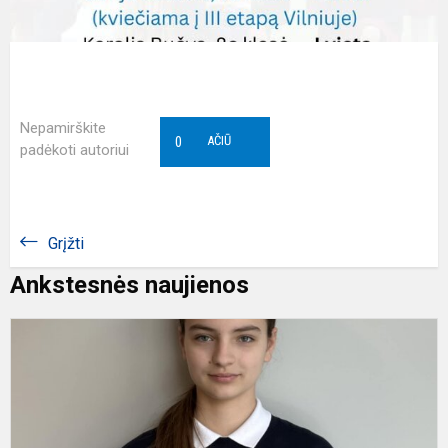
Nepamirškite
0
AČIŪ
padėkoti autoriui
Grįžti
Ankstesnės naujienos
T
j
e
r
k