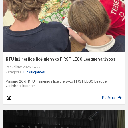
F
L
L
v
KTU Inžinerijos licėjuje vyko FIRST LEGO League varžybos
Paskelbta: 2026-04-27
Kategorija:
Didžiuojamės
Vasario 26 d. KTU Inžinerijos licėjuje vyko FIRST LEGO League
varžybos, kuriose...
Plačiau
„
p
o