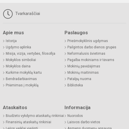
Tvarkaraščiai
Apie mus
Paslaugos
Istorija
Priešmokyklinis ugdymas
Ugdymo aplinka
Pailgintos darbo dienos grupės
Misija, vizija, vertybės, filosofija
Neformalusis švietimas
Mokyklos simboliai
Pagalba mokiniams ir tėvams
Mokyklos daina
Mokinių pavėžėjimas
Kurkime mokyklą kartu
Mokinių maitinimas
Bendradarbiavimas
Patalpų nuoma
Priėmimas į mokyklą
Biblioteka
Ataskaitos
Informacija
Biudžeto vykdymo ataskaitų rinkiniai
Nuorodos
Finansinių ataskaitų rinkiniai
Laisvos darbo vietos
Lėšos veiklai viešinti
Asmens duomenų apsauga