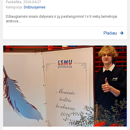
Paskelbta: 2026-04-27
Kategorija:
Didžiuojamės
Džiaugiamės visais dalyviais ir jų pastangomis! I ir II vietų laimėtojai
atstova...
Plačiau
L
m
m
ž
k
š
e
Ka