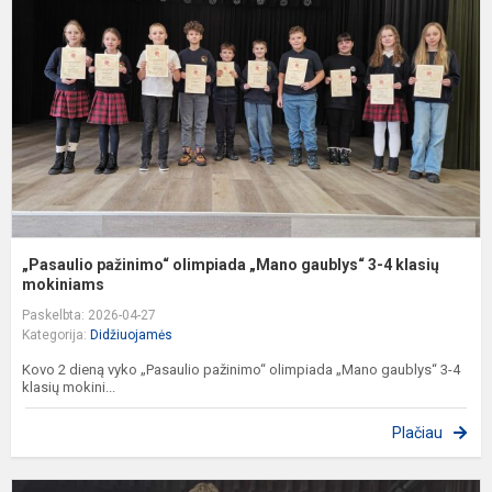
„
g
3
4
k
m
„Pasaulio pažinimo“ olimpiada „Mano gaublys“ 3-4 klasių
mokiniams
Paskelbta: 2026-04-27
Kategorija:
Didžiuojamės
Kovo 2 dieną vyko „Pasaulio pažinimo“ olimpiada „Mano gaublys“ 3-4
klasių mokini...
Plačiau
X