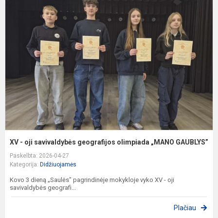
-
oj
s
g
o
„
G
XV - oji savivaldybės geografijos olimpiada „MANO GAUBLYS”
Paskelbta: 2026-04-27
Kategorija:
Didžiuojamės
Kovo 3 dieną „Saulės" pagrindinėje mokykloje vyko XV - oji
savivaldybės geografi...
Plačiau