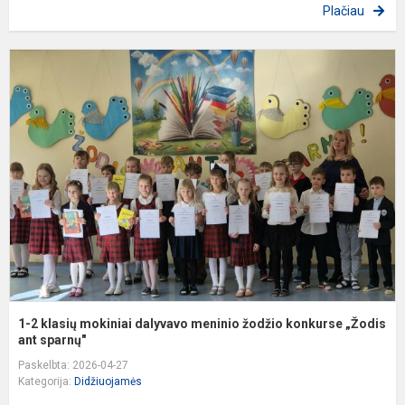
Plačiau
1
2
k
m
d
m
ž
k
„
1-2 klasių mokiniai dalyvavo meninio žodžio konkurse „Žodis
ant sparnų"
Paskelbta: 2026-04-27
Kategorija:
Didžiuojamės