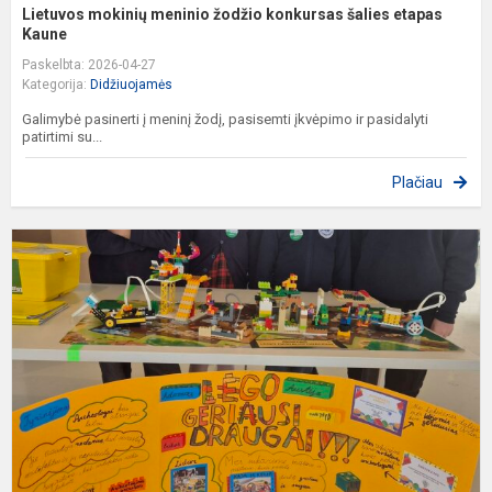
Lietuvos mokinių meninio žodžio konkursas šalies etapas
Kaune
Paskelbta: 2026-04-27
Kategorija:
Didžiuojamės
Galimybė pasinerti į meninį žodį, pasisemti įkvėpimo ir pasidalyti
patirtimi su...
Plačiau
F
E
n
v
D
„