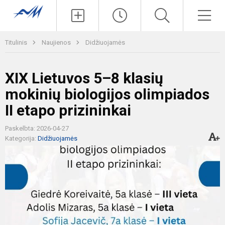
Paieška
Men
Titulinis
Naujienos
Didžiuojamės
XIX Lietuvos 5–8 klasių
mokinių biologijos olimpiados
II etapo prizininkai
Paskelbta: 2026-04-27
Kategorija:
Didžiuojamės