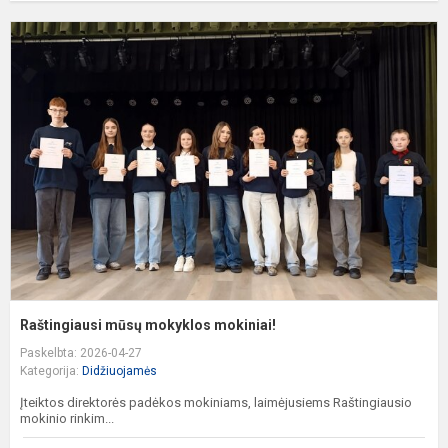
R
m
m
m
Raštingiausi mūsų mokyklos mokiniai!
Paskelbta: 2026-04-27
Kategorija:
Didžiuojamės
Įteiktos direktorės padėkos mokiniams, laimėjusiems Raštingiausio
mokinio rinkim...