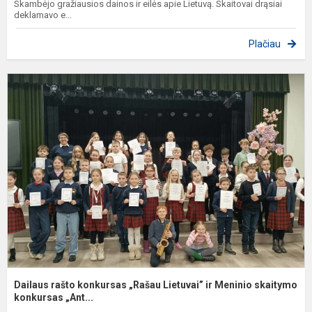
Skambėjo gražiausios dainos ir eilės apie Lietuvą. Skaitovai drąsiai
deklamavo e...
Plačiau
D
r
k
„
L
ir
M
s
Dailaus rašto konkursas „Rašau Lietuvai” ir Meninio skaitymo
konkursas „Ant...