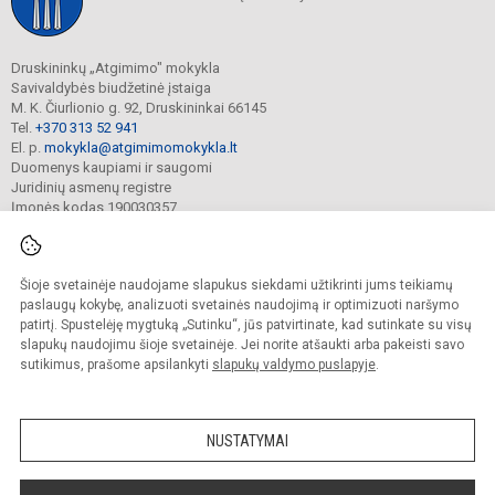
Druskininkų „Atgimimo" mokykla
Savivaldybės biudžetinė įstaiga
M. K. Čiurlionio g. 92, Druskininkai 66145
Tel.
+370 313 52 941
El. p.
mokykla@atgimimomokykla.lt
Duomenys kaupiami ir saugomi
Juridinių asmenų registre
Įmonės kodas 190030357
Šioje svetainėje naudojame slapukus siekdami užtikrinti jums teikiamų
© 2026. Druskininkų Atgimimo mokykla. Visos teisės saugomos.
Kopijuoti turinį be raštiško įstaigos administracijos sutikimo griežtai draudžiama.
paslaugų kokybę, analizuoti svetainės naudojimą ir optimizuoti naršymo
patirtį. Spustelėję mygtuką „Sutinku“, jūs patvirtinate, kad sutinkate su visų
Prieinamumo paraiška
Slapukų valdymas
slapukų naudojimu šioje svetainėje. Jei norite atšaukti arba pakeisti savo
sutikimus, prašome apsilankyti
slapukų valdymo puslapyje
.
Sumanus būdas atnaujinti
mokyklos interneto
svetainę
NUSTATYMAI