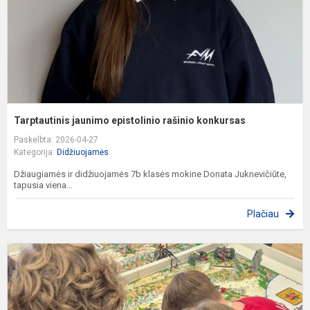
Tarptautinis jaunimo epistolinio rašinio konkursas
Paskelbta: 2026-04-27
Kategorija:
Didžiuojamės
Džiaugiamės ir didžiuojamės 7b klasės mokine Donata Juknevičiūte,
tapusia viena...
Plačiau
K
I
l
v