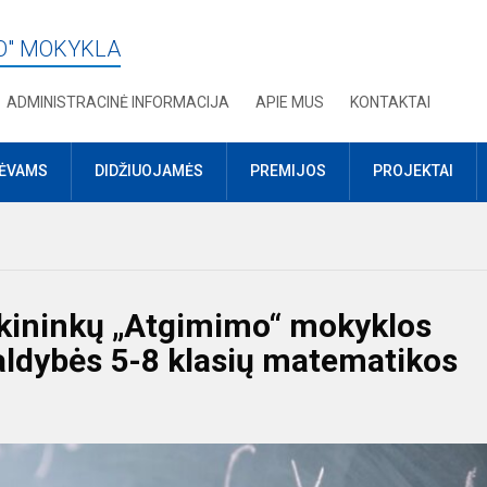
O" MOKYKLA
ADMINISTRACINĖ INFORMACIJA
APIE MUS
KONTAKTAI
TĖVAMS
DIDŽIUOJAMĖS
PREMIJOS
PROJEKTAI
skininkų „Atgimimo“ mokyklos
aldybės 5-8 klasių matematikos