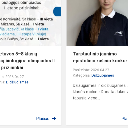
Lietuvos
5–
8
klasių
mokinių
biologijos
olimpiados
II
ietuvos 5–8 klasių
Tarptautinis jaunimo
et...
ių biologijos olimpiados II
epistolinio rašinio konku
 prizininkai
Paskelbta: 2026-04-27
Kategorija:
Didžiuojamės
ta: 2026-04-27
ija:
Didžiuojamės
Džiaugiamės ir didžiuojamės 
klasės mokine Donata Juknevi
tapusia viena...
Plačiau
Pla