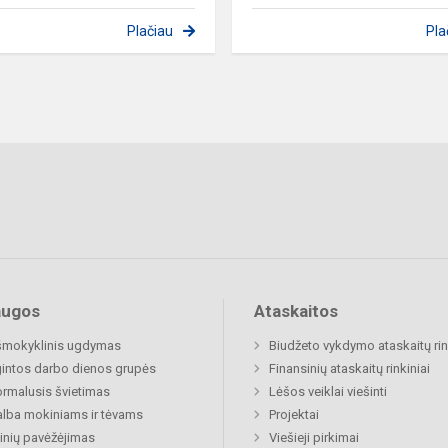
Plačiau
Pla
augos
Ataskaitos
šmokyklinis ugdymas
Biudžeto vykdymo ataskaitų rin
gintos darbo dienos grupės
Finansinių ataskaitų rinkiniai
rmalusis švietimas
Lėšos veiklai viešinti
lba mokiniams ir tėvams
Projektai
nių pavėžėjimas
Viešieji pirkimai