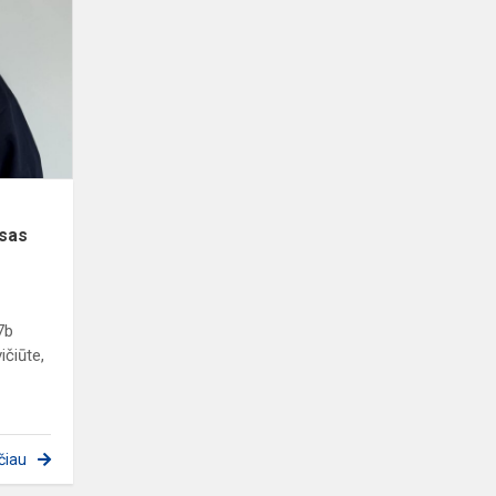
jaunimo
epistolinio
rašinio
konkursas
rsas
7b
čiūte,
čiau