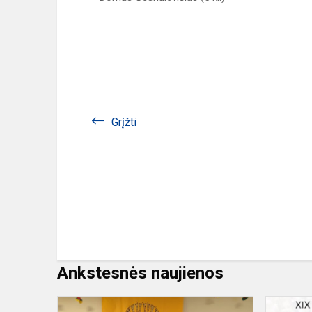
Grįžti
Ankstesnės naujienos
I