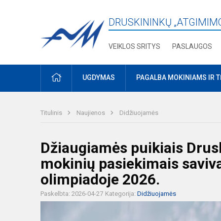
DRUSKININKŲ „ATGIMIM
VEIKLOS SRITYS
PASLAUGOS
PRADŽIA
UGDYMAS
PAGALBA MOKINIAMS IR 
Titulinis
Naujienos
Didžiuojamės
Džiaugiamės puikiais Dru
mokinių pasiekimais saviv
olimpiadoje 2026.
Paskelbta: 2026-04-27
Kategorija:
Didžiuojamės