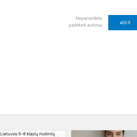
Nepamirškite
0
AČIŪ
padėkoti autoriui
XIX