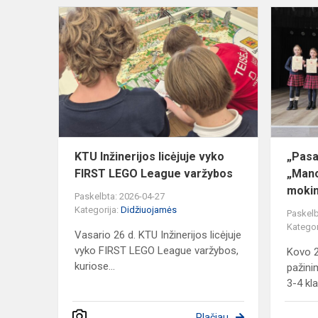
KTU
Inžinerijos
licėjuje
vyko
FIRST
LEGO
League
varžybos
KTU Inžinerijos licėjuje vyko
„Pasa
FIRST LEGO League varžybos
„Mano
moki
Paskelbta: 2026-04-27
Kategorija:
Didžiuojamės
Paskelb
Kategor
Vasario 26 d. KTU Inžinerijos licėjuje
vyko FIRST LEGO League varžybos,
Kovo 2
kuriose...
pažini
3-4 kla
Plačiau