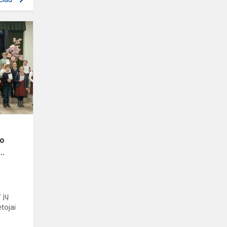
Dailaus
rašto
konkursas
„Rašau
Lietuvai”
ir
Meninio
skaitym...
io
..
 jų
ėtojai