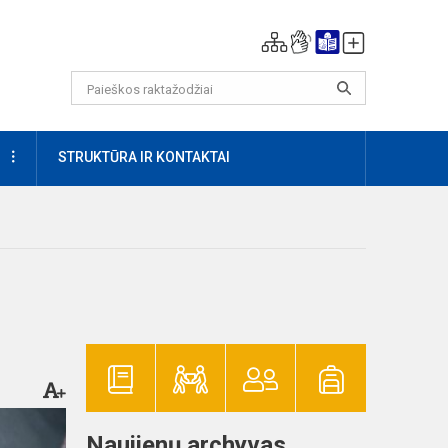
DAUGIAU
STRUKTŪRA IR KONTAKTAI
Naujienų archyvas