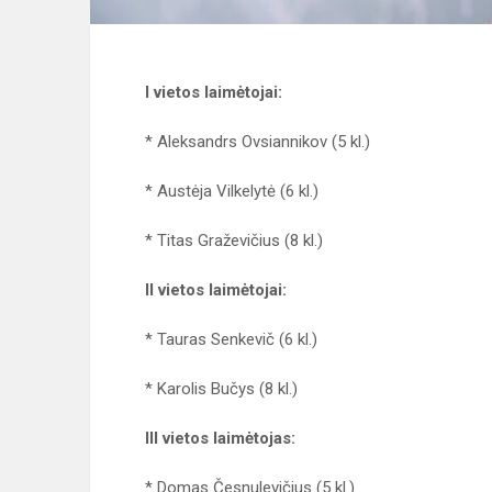
I vietos laimėtojai:
* Aleksandrs Ovsiannikov (5 kl.)
* Austėja Vilkelytė (6 kl.)
* Titas Graževičius (8 kl.)
II vietos laimėtojai:
* Tauras Senkevič (6 kl.)
* Karolis Bučys (8 kl.)
III vietos laimėtojas:
* Domas Česnulevičius (5 kl.)