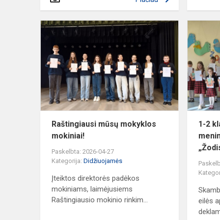
Raštingiausi
mūsų
mokyklos
mokiniai!
Raštingiausi mūsų mokyklos
1-2 k
mokiniai!
menin
„Žodi
Paskelbta: 2026-04-27
Kategorija:
Didžiuojamės
Paskelb
Kategor
Įteiktos direktorės padėkos
mokiniams, laimėjusiems
Skambė
Raštingiausio mokinio rinkim...
eilės a
deklam