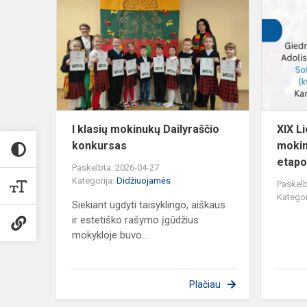
klasių
mokinukų
Dailyraščio
konkursas
I klasių mokinukų Dailyraščio
XIX L
konkursas
mokin
etapo
Paskelbta: 2026-04-27
Kategorija:
Didžiuojamės
Paskelb
Kategor
Siekiant ugdyti taisyklingo, aiškaus
ir estetiško rašymo įgūdžius
mokykloje buvo...
Plačiau