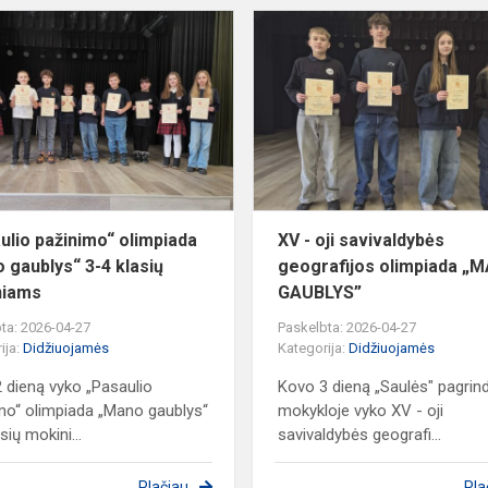
„Pasaulio
pažinimo“
olimpiada
„Mano
gaublys“
3-
4
klasių
mok...
ulio pažinimo“ olimpiada
XV - oji savivaldybės
 gaublys“ 3-4 klasių
geografijos olimpiada „
niams
GAUBLYS”
ta: 2026-04-27
Paskelbta: 2026-04-27
ija:
Didžiuojamės
Kategorija:
Didžiuojamės
 dieną vyko „Pasaulio
Kovo 3 dieną „Saulės" pagrind
mo“ olimpiada „Mano gaublys“
mokykloje vyko XV - oji
sių mokini...
savivaldybės geografi...
Plačiau
Pla