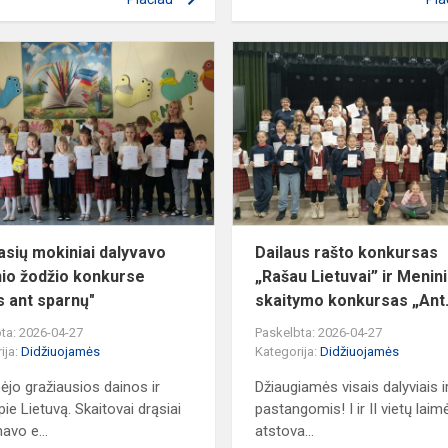
1-
2
klasių
mokiniai
dalyvavo
meninio
žodžio
konkurse
„Žodis...
lasių mokiniai dalyvavo
Dailaus rašto konkursas
io žodžio konkurse
„Rašau Lietuvai” ir Menin
s ant sparnų"
skaitymo konkursas „Ant.
ta: 2026-04-27
Paskelbta: 2026-04-27
ija:
Didžiuojamės
Kategorija:
Didžiuojamės
jo gražiausios dainos ir
Džiaugiamės visais dalyviais ir
pie Lietuvą. Skaitovai drąsiai
pastangomis! I ir II vietų laim
avo e...
atstova...